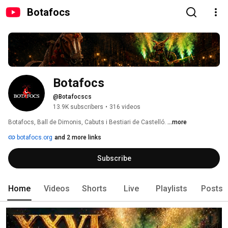
Botafocs
Botafocs
@Botafocscs
13.9K subscribers
•
316 videos
Botafocs, Ball de Dimonis, Cabuts i Bestiari de Castelló. 
...more
botafocs.org
and 2 more links
Subscribe
Home
Videos
Shorts
Live
Playlists
Posts