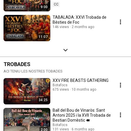
CC
9:00
TABALADA: XXVI Trobada de
Bèsties de Foc
146 views
2 months ago
11:07
TROBADES
ACI TENIU LES NOSTRES TOBADES
XXV FIRE BEASTS GATHERING
Botafocs
675 views
10 months ago
34:25
Ball del Bou de Vinaròs: Sant
Antoni 2025 i la XVII Trobada de
Bestiari Domèstic 🐖
Botafocs
131 views
6 months ago
2:00