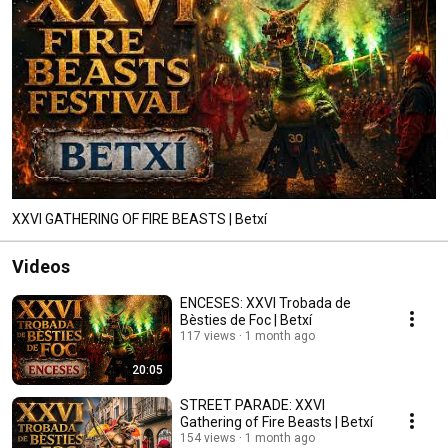
XXVI GATHERING OF FIRE BEASTS | Betxí
Videos
ENCESES: XXVI Trobada de
Bèsties de Foc | Betxí
117 views
1 month ago
20:05
STREET PARADE: XXVI
Gathering of Fire Beasts | Betxí
154 views
1 month ago