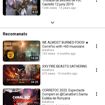
Trobada de Bèsties de Foc.
Castelló 12 juny 2010
133K views
15 years ago
6:22
Recomanats
WE ALMOST BURNED FOIOS! 🔥
Correfoc with +60 musicians
Botafocs
153 views
6 months ago
14:20
XXV FIRE BEASTS GATHERING
Botafocs
675 views
10 months ago
34:25
CORREFOC 2025: Espectacle
Complet en @CanalSet | Santa
Eulàlia de Ronçana
Botafocs