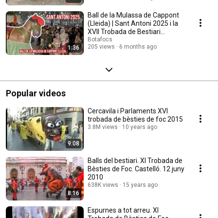
Ball de la Mulassa de Cappont
(Lleida) | Sant Antoni 2025 i la
XVII Trobada de Bestiari
Domèstic 🐖
Botafocs
205 views
6 months ago
1:36
Popular videos
Cercavila i Parlaments XVI
trobada de bèsties de foc 2015
3.8M views
10 years ago
9:08
Balls del bestiari. XI Trobada de
Bèsties de Foc. Castelló. 12 juny
2010
638K views
15 years ago
8:16
Espurnes a tot arreu. XI