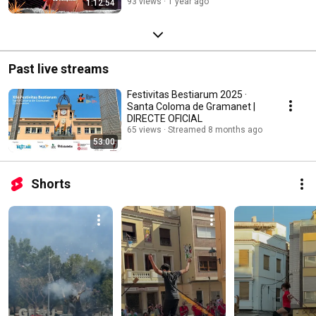
93 views
1 year ago
1:12:54
Past live streams
Festivitas Bestiarum 2025 ·
Santa Coloma de Gramanet |
DIRECTE OFICIAL
65 views
Streamed 8 months ago
53:00
Shorts