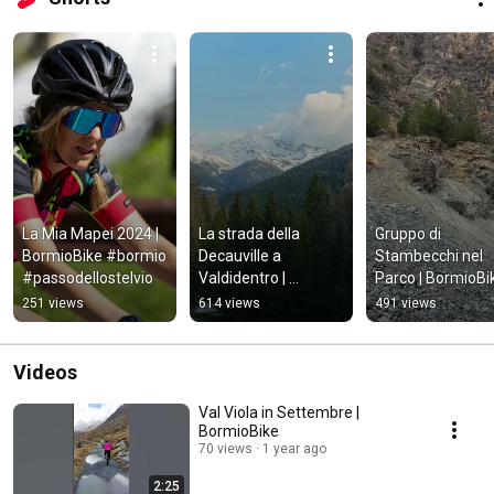
La Mia Mapei 2024 | 
La strada della 
Gruppo di 
BormioBike #bormio 
Decauville a 
Stambecchi nel 
#passodellostelvio
Valdidentro | 
Parco | BormioBi
BormioBike #bormio 
251 views
614 views
491 views
#mtb #relax
Videos
Val Viola in Settembre |
BormioBike
70 views
1 year ago
2:25