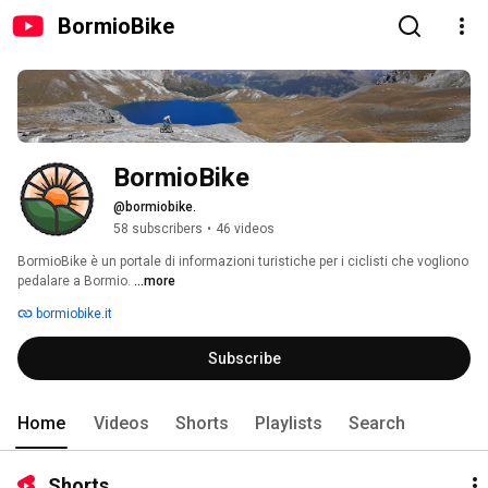
BormioBike
BormioBike
@bormiobike.
58 subscribers
•
46 videos
BormioBike è un portale di informazioni turistiche per i ciclisti che vogliono 
pedalare a Bormio. 
...more
bormiobike.it
Subscribe
Home
Videos
Shorts
Playlists
Search
Shorts