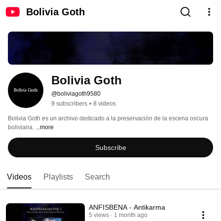
Bolivia Goth
Bolivia Goth
@boliviagoth9580
9 subscribers
•
8 videos
Bolivia Goth es un archivo dedicado a la preservación de la escena oscura 
boliviana. 
...more
Subscribe
Videos
Playlists
Search
ANFISBENA - Antikarma
5 views
1 month ago