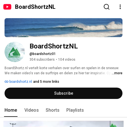
BoardShortzNL
BoardShortzNL
@boardshortz01
304 subscribers
•
104 videos
BoardShortz.nl vertelt korte verhalen over surfen en spelen in de sneeuw. 
We maken video's van de surftrips en delen ze hier ter inspiratie. Op ons 
...more
blog vind je ook tips and tricks over golfsurfen. Check ook 
boardshortz.nl
and 5 more links
http://www.boardshortz.nl/ 
Subscribe
Home
Videos
Shorts
Playlists