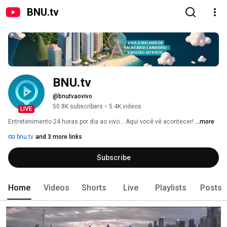
BNU.tv
BNU.tv
@bnutvaovivo
50.8K subscribers
•
5.4K videos
LIVE
Entretenimento 24 horas por dia ao vivo... Aqui você vê acontecer! 
...more
bnu.tv
and 3 more links
Subscribe
Home
Videos
Shorts
Live
Playlists
Posts