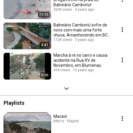
Balneário Camboriu!
202K views
3 years ago
11:10
Balneário Camboriú sofre de
novo com mais uma forte
chuva. Amanhecendo em BC
depois da Chuva!
172K views
3 years ago
4:41
Marcha à ré no carro e causa
acidente na Rua XV de
Novembro, em Blumenau
41K views
13 years ago
0:20
Playlists
Maceió
BNU.tv · Playlist