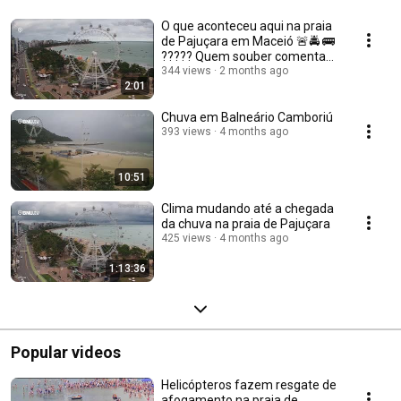
O que aconteceu aqui na praia
de Pajuçara em Maceió 🚨🚔 🚌
????? Quem souber comenta
🫵
344 views
2 months ago
2:01
Chuva em Balneário Camboriú
393 views
4 months ago
10:51
Clima mudando até a chegada
da chuva na praia de Pajuçara
425 views
4 months ago
1:13:36
Popular videos
Helicópteros fazem resgate de
afogamento na praia de