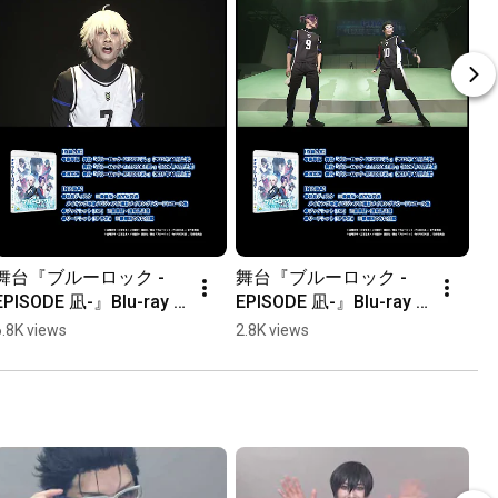
舞台『ブルーロック -
舞台『ブルーロック -
EPISODE 凪-』Blu-ray 
EPISODE 凪-』Blu-ray 
試聴動画②｜2026年9月
試聴動画①｜2026年9月
6.8K views
2.8K views
25日(金)発売！ #ブルー
25日(金)発売！ #ブルー
ロック #bluelock #ブル
ロック #bluelock #ブル
ステ #エピ凪
ステ #エピ凪