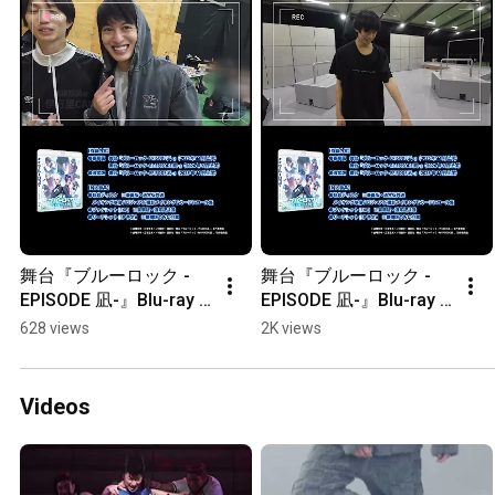
舞台『ブルーロック -
舞台『ブルーロック -
EPISODE 凪-』Blu-ray 
EPISODE 凪-』Blu-ray 
試聴動画⑥｜2026年9月
試聴動画⑤｜2026年9月
628 views
2K views
25日(金)発売！ #ブルー
25日(金)発売！ #ブルー
ロック #bluelock #ブル
ロック #bluelock #ブル
ステ #エピ凪
ステ #エピ凪
Videos