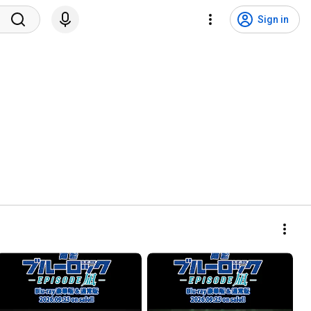
Sign in