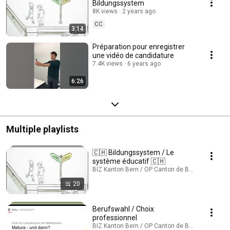
Bildungssystem
8K views
2 years ago
CC
3:14
Préparation pour enregistrer
une vidéo de candidature
7.4K views
6 years ago
6:26
Multiple playlists
🇨🇭 Bildungssystem / Le
système éducatif 🇨🇭
BIZ Kanton Bern / OP Canton de Berne · Playlist
20
Berufswahl / Choix
professionnel
BIZ Kanton Bern / OP Canton de Berne · Playlist