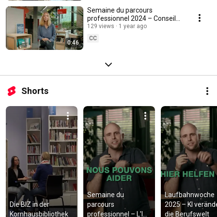
Semaine du parcours
professionnel 2024 – Conseil
en gestion de carrière
129 views
1 year ago
CC
0:46
Shorts
Semaine du 
Laufbahnwoche 
Die BIZ in der 
parcours 
2025 – KI verände
Kornhausbibliothek
professionnel – L'IA 
die Berufswelt