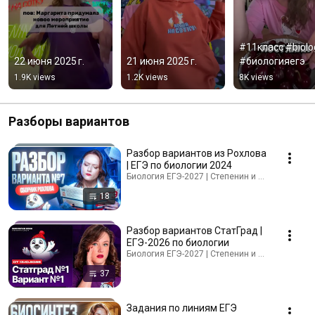
#11класс #biolog
22 июня 2025 г.
21 июня 2025 г.
#биологияегэ
1.9K views
1.2K views
8K views
Разборы вариантов
Разбор вариантов из Рохлова
| ЕГЭ по биологии 2024
Биология ЕГЭ-2027 | Степенин и Дацук · Playlis
18
Разбор вариантов СтатГрад |
ЕГЭ-2026 по биологии
Биология ЕГЭ-2027 | Степенин и Дацук · Playlis
37
Задания по линиям ЕГЭ