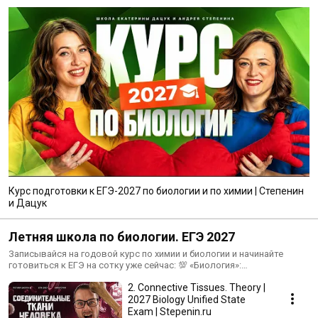
Курс подготовки к ЕГЭ-2027 по биологии и по химии | Степенин
и Дацук
Летняя школа по биологии. ЕГЭ 2027
Записывайся на годовой курс по химии и биологии и начинайте
готовиться к ЕГЭ на сотку уже сейчас: 💯 «Биология»:
https://stepenin.ru/bio👨‍💼 💯 «Химия»: https://stepenin.ru/chemistry 📈
2. Connective Tissues. Theory |
Отзывы учеников: vk.com/topic-198077052_47686989?offset=20
2027 Biology Unified State
Exam | Stepenin.ru