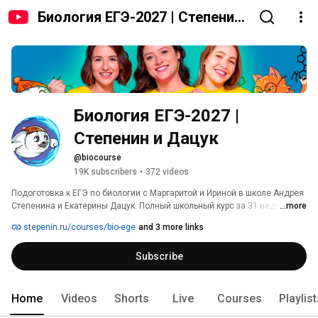
Биология ЕГЭ-2027 | Степенин
и Дацук
Биология ЕГЭ-2027 | 
Степенин и Дацук
@biocourse
19K subscribers
•
372 videos
Подоготовка к ЕГЭ по биологии с Маргаритой и Ириной в школе Андрея 
Степенина и Екатерины Дацук. Полный школьный курс за 31 неделю! 
...more
stepenin.ru/courses/bio-ege
and 3 more links
Subscribe
Home
Videos
Shorts
Live
Courses
Playlis