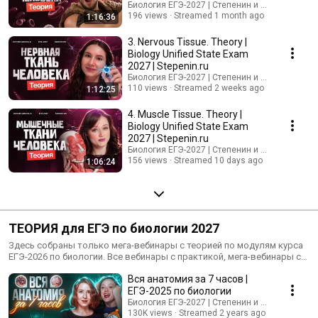
Биология ЕГЭ-2027 | Степенин и Дацук
196 views
Streamed 1 month ago
1:16:36
3. Nervous Tissue. Theory |
Biology Unified State Exam
2027 | Stepenin.ru
Биология ЕГЭ-2027 | Степенин и Дацук
110 views
Streamed 2 weeks ago
1:12:25
4. Muscle Tissue. Theory |
Biology Unified State Exam
2027 | Stepenin.ru
Биология ЕГЭ-2027 | Степенин и Дацук
156 views
Streamed 10 days ago
1:06:24
ТЕОРИЯ для ЕГЭ по биологии 2027
Здесь собраны только мега-вебинары с теорией по модулям курса
ЕГЭ-2026 по биологии. Все вебинары с практикой, мега-вебинары с
теорией, домашние задания, рабочие тетради и дополнительные
Вся анатомия за 7 часов |
материалы собраны в один бесплатный курс на сайте:
https://stepenin.ru/courses/bio-ege
ЕГЭ-2025 по биологии
Биология ЕГЭ-2027 | Степенин и Дацук
130K views
Streamed 2 years ago