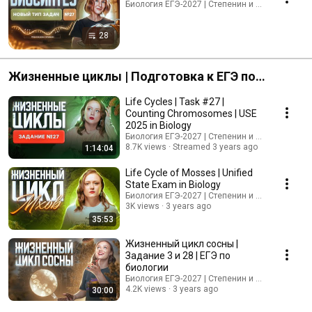
Биология ЕГЭ-2027 | Степенин и Дацук · Playlis
28
Жизненные циклы | Подготовка к ЕГЭ по
биологии
Life Cycles | Task #27 |
Counting Chromosomes | USE
2025 in Biology
Биология ЕГЭ-2027 | Степенин и Дацук
8.7K views
Streamed 3 years ago
1:14:04
Life Cycle of Mosses | Unified
State Exam in Biology
Биология ЕГЭ-2027 | Степенин и Дацук
3K views
3 years ago
35:53
Жизненный цикл сосны |
Задание 3 и 28 | ЕГЭ по
биологии
Биология ЕГЭ-2027 | Степенин и Дацук
4.2K views
3 years ago
30:00