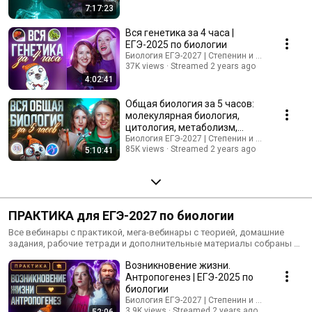
7:17:23
Вся генетика за 4 часа |
ЕГЭ-2025 по биологии
Биология ЕГЭ-2027 | Степенин и Дацук
37K views
Streamed 2 years ago
4:02:41
Общая биология за 5 часов:
молекулярная биология,
цитология, метаболизм,
митоз, мейоз, эмбриогенез
Биология ЕГЭ-2027 | Степенин и Дацук
85K views
Streamed 2 years ago
5:10:41
ПРАКТИКА для ЕГЭ-2027 по биологии
Все вебинары с практикой, мега-вебинары с теорией, домашние
задания, рабочие тетради и дополнительные материалы собраны в
один бесплатный курс на сайте: https://stepenin.ru/courses/bio-ege
Возникновение жизни.
Антропогенез | ЕГЭ-2025 по
биологии
Биология ЕГЭ-2027 | Степенин и Дацук
3.9K views
Streamed 2 years ago
52:06