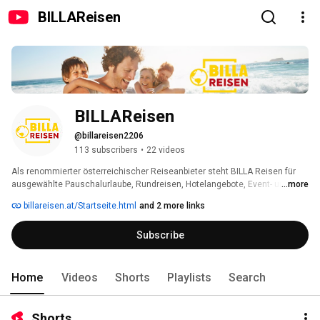
BILLAReisen
BILLAReisen
@billareisen2206
113 subscribers
•
22 videos
Als renommierter österreichischer Reiseanbieter steht BILLA Reisen für 
ausgewählte Pauschalurlaube, Rundreisen, Hotelangebote, Event- und 
...more
Städtereisen sowie Ferienhäuser. 
billareisen.at/Startseite.html
and 2 more links
Subscribe
Home
Videos
Shorts
Playlists
Search
Shorts