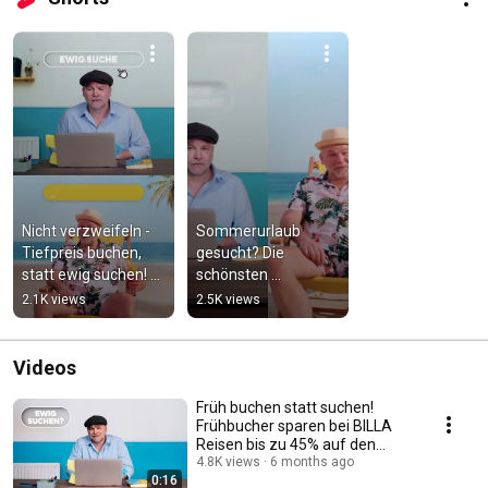
Nicht verzweifeln - 
Sommerurlaub 
Tiefpreis buchen, 
gesucht? Die 
statt ewig suchen! 
schönsten 
Günstiger in den 
Destinationen auf 
2.1K views
2.5K views
Urlaub mit BILLA 
billareisen.at zum 
Reisen
Frühbucherpreis
Videos
Früh buchen statt suchen!
Frühbucher sparen bei BILLA
Reisen bis zu 45% auf den
Sommerurlaub
4.8K views
6 months ago
0:16