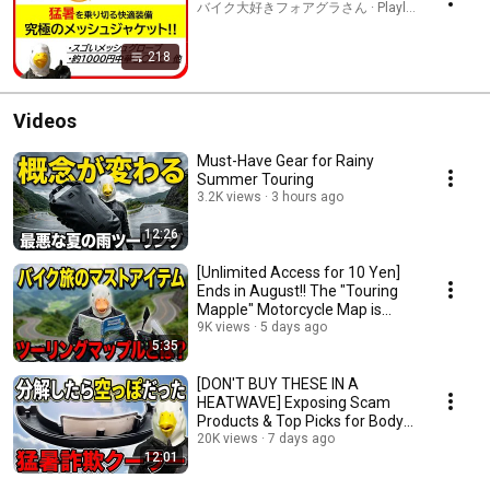
バイク大好きフォアグラさん · Playlist
218
Videos
Must-Have Gear for Rainy
Summer Touring
3.2K views
3 hours ago
12:26
[Unlimited Access for 10 Yen]
Ends in August!! The "Touring
Mapple" Motorcycle Map is
Incredible!!!
9K views
5 days ago
5:35
[DON'T BUY THESE IN A
HEATWAVE] Exposing Scam
Products & Top Picks for Body
Cooling Items You Can...
20K views
7 days ago
12:01