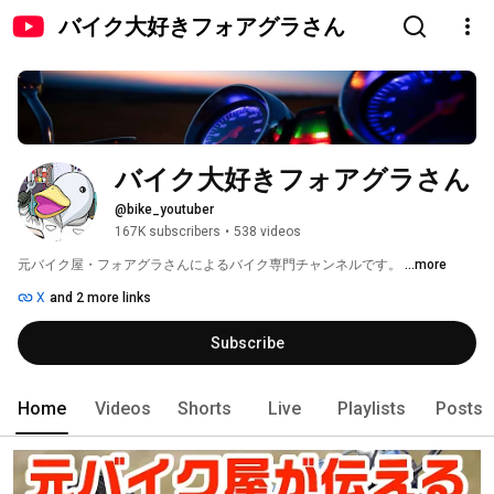
バイク大好きフォアグラさん
バイク大好きフォアグラさん
@bike_youtuber
167K subscribers
•
538 videos
元バイク屋・フォアグラさんによるバイク専門チャンネルです。 
...more
X
and 2 more links
Subscribe
Home
Videos
Shorts
Live
Playlists
Posts