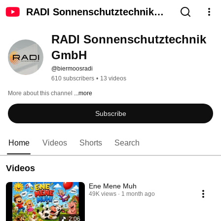
RADI Sonnenschutztechnik
GmbH
RADI Sonnenschutztechnik 
GmbH
@biermoosradi
610 subscribers
•
13 videos
More about this channel
...more
Subscribe
Home
Videos
Shorts
Search
Videos
Ene Mene Muh
49K views
1 month ago
2:06