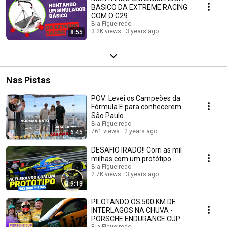
BASICO DA EXTREME RACING
COM O G29
Bia Figueiredo
3.2K views
3 years ago
8:55
Nas Pistas
POV: Levei os Campeões da
Fórmula E para conhecerem
São Paulo
Bia Figueiredo
761 views
2 years ago
6:45
DESAFIO IRADO!! Corri as mil
milhas com um protótipo
Bia Figueiredo
2.7K views
3 years ago
9:13
PILOTANDO OS 500 KM DE
INTERLAGOS NA CHUVA -
PORSCHE ENDURANCE CUP