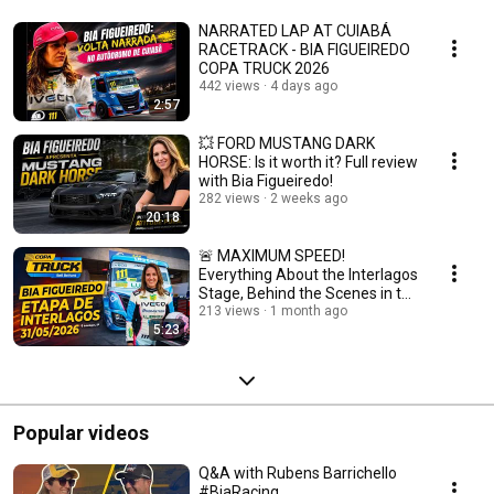
NARRATED LAP AT CUIABÁ
RACETRACK - BIA FIGUEIREDO
COPA TRUCK 2026
442 views
4 days ago
2:57
💥 FORD MUSTANG DARK
HORSE: Is it worth it? Full review
with Bia Figueiredo!
282 views
2 weeks ago
20:18
🚨 MAXIMUM SPEED!
Everything About the Interlagos
Stage, Behind the Scenes in the
Pits, and Track ...
213 views
1 month ago
5:23
Popular videos
Q&A with Rubens Barrichello
#BiaRacing