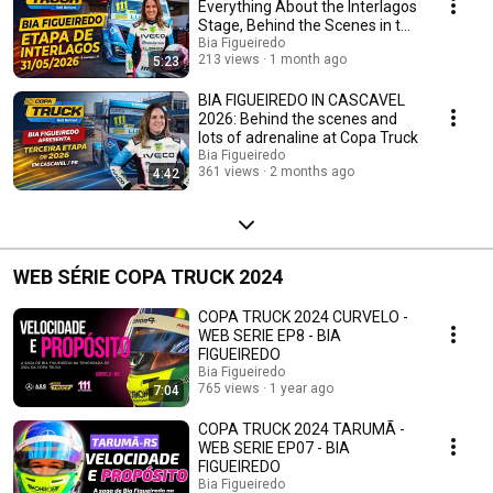
Everything About the Interlagos
Stage, Behind the Scenes in the
Pits, and Track ...
Bia Figueiredo
213 views
1 month ago
5:23
BIA FIGUEIREDO IN CASCAVEL
2026: Behind the scenes and
lots of adrenaline at Copa Truck
Bia Figueiredo
361 views
2 months ago
4:42
WEB SÉRIE COPA TRUCK 2024
COPA TRUCK 2024 CURVELO -
WEB SERIE EP8 - BIA
FIGUEIREDO
Bia Figueiredo
765 views
1 year ago
7:04
COPA TRUCK 2024 TARUMÃ -
WEB SERIE EP07 - BIA
FIGUEIREDO
Bia Figueiredo