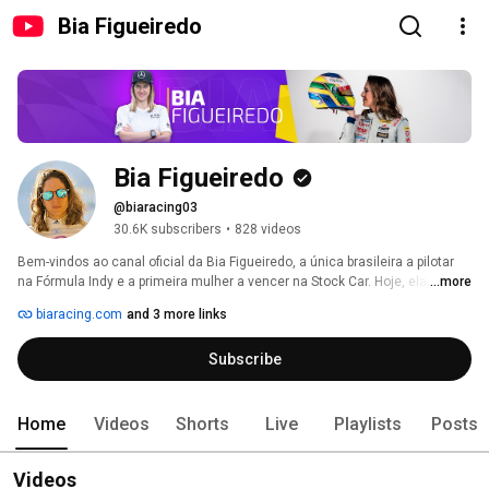
Bia Figueiredo
Bia Figueiredo
@biaracing03
30.6K subscribers
•
828 videos
Bem-vindos ao canal oficial da Bia Figueiredo, a única brasileira a pilotar 
na Fórmula Indy e a primeira mulher a vencer na Stock Car. Hoje, ela 
...more
acelera forte na Copa Truck e compartilha aqui toda a emoção das pistas, 
biaracing.com
and 3 more links
os bastidores, desafios e curiosidades da sua carreira no automobilismo. 
Subscribe
Home
Videos
Shorts
Live
Playlists
Posts
Videos