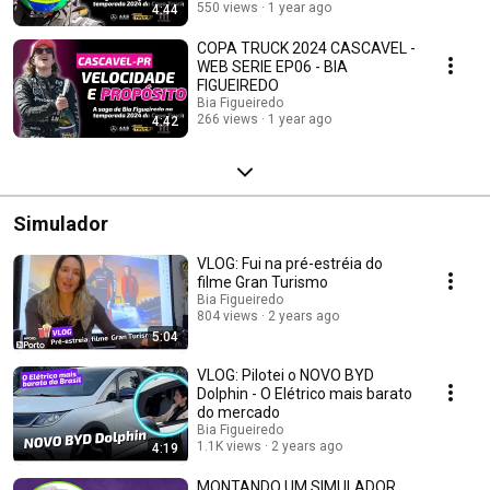
550 views
1 year ago
4:44
COPA TRUCK 2024 CASCAVEL -
WEB SERIE EP06 - BIA
FIGUEIREDO
Bia Figueiredo
266 views
1 year ago
4:42
Simulador
VLOG: Fui na pré-estréia do
filme Gran Turismo
Bia Figueiredo
804 views
2 years ago
5:04
VLOG: Pilotei o NOVO BYD
Dolphin - O Elétrico mais barato
do mercado
Bia Figueiredo
1.1K views
2 years ago
4:19
MONTANDO UM SIMULADOR