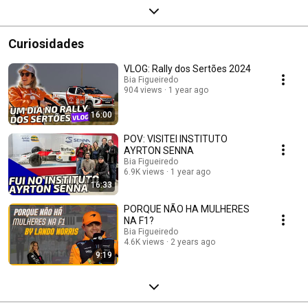
Curiosidades
VLOG: Rally dos Sertões 2024
Bia Figueiredo
904 views
1 year ago
16:00
POV: VISITEI INSTITUTO
AYRTON SENNA
Bia Figueiredo
6.9K views
1 year ago
16:33
PORQUE NÃO HA MULHERES
NA F1?
Bia Figueiredo
4.6K views
2 years ago
9:19