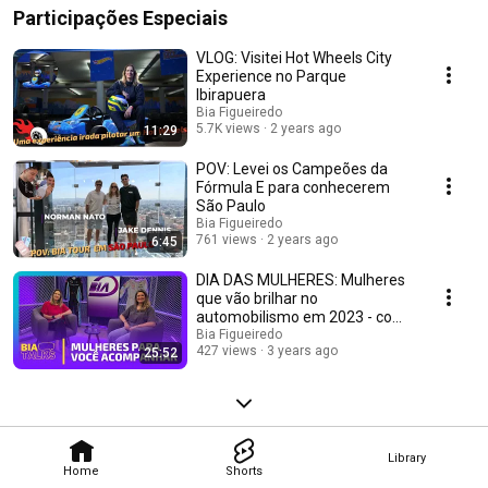
Participações Especiais
VLOG: Visitei Hot Wheels City
Experience no Parque
Ibirapuera
Bia Figueiredo
5.7K views
2 years ago
11:29
POV: Levei os Campeões da
Fórmula E para conhecerem
São Paulo
Bia Figueiredo
761 views
2 years ago
6:45
DIA DAS MULHERES: Mulheres
que vão brilhar no
automobilismo em 2023 - com
Nathalia De Vivo
Bia Figueiredo
427 views
3 years ago
25:52
Library
Home
Shorts