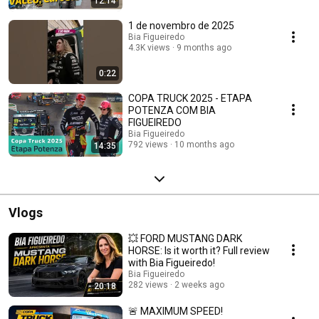
12:14
1 de novembro de 2025
Bia Figueiredo
4.3K views
9 months ago
0:22
COPA TRUCK 2025 - ETAPA
POTENZA COM BIA
FIGUEIREDO
Bia Figueiredo
792 views
10 months ago
14:35
Vlogs
💥 FORD MUSTANG DARK
HORSE: Is it worth it? Full review
with Bia Figueiredo!
Bia Figueiredo
282 views
2 weeks ago
20:18
🚨 MAXIMUM SPEED!