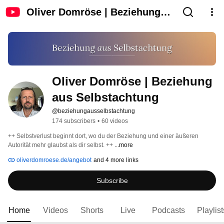
Oliver Domröse | Beziehung
aus Selbstachtung
Oliver Domröse | Beziehung 
aus Selbstachtung
@beziehungausselbstachtung
174 subscribers
•
60 videos
++ Selbstverlust beginnt dort, wo du der Beziehung und einer äußeren 
Autorität mehr glaubst als dir selbst. ++ 
...more
oliverdomroese.de/angebot
and 4 more links
Subscribe
Home
Videos
Shorts
Live
Podcasts
Playlist