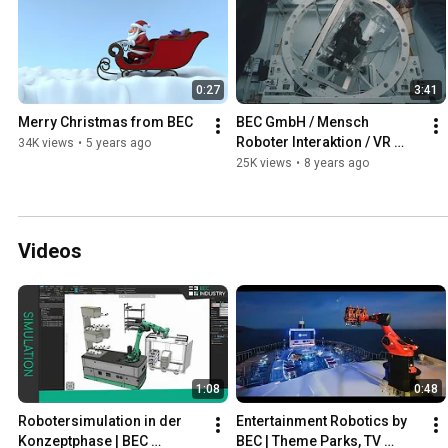
0:27
3:41
Merry Christmas from BEC
BEC GmbH / Mensch 
Roboter Interaktion / VR 
34K views
•
5 years ago
InnovationsPreis 2017
25K views
•
8 years ago
Videos
1:08
0:48
Robotersimulation in der 
Entertainment Robotics by 
Konzeptphase | BEC 
BEC | Theme Parks, TV 