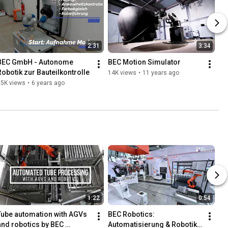
2:31
3:34
BEC GmbH - Autonome 
BEC Motion Simulator
Robotik zur Bauteilkontrolle
14K views
•
11 years ago
15K views
•
6 years ago
1:22
0:54
Tube automation with AGVs 
BEC Robotics: 
and robotics by BEC 
Automatisierung & Robotik 