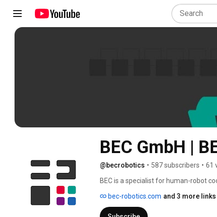
BEC GmbH | BE
@becrobotics
•
587 subscribers
•
61 
BEC is a specialist for human-robot co
entertainment. With ingenuity and clev
bec-robotics.com
and 3 more links
customers worldwide. 
Subscribe