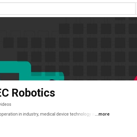
C Robotics
videos
operation in industry, medical device technology and 
...more
er ideas, we develop advanced robotic applications for 