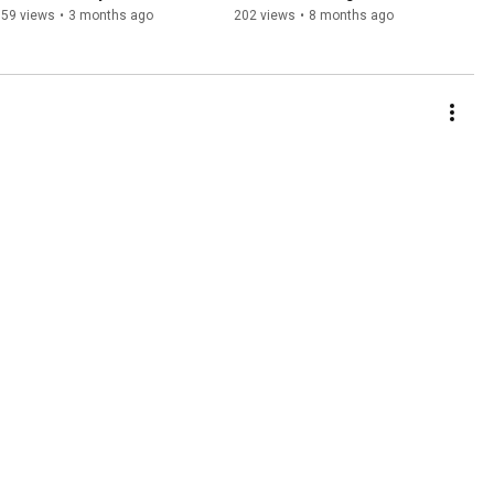
Robotics – laser cutting to 
für die Produktion | AGVs, 
159 views
•
3 months ago
202 views
•
8 months ago
tube bending
Mobile Roboter & Industrie 
4.0