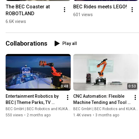
The BEC Coaster at 
BEC Rides meets LEGO!
ROBOTLAND
601 views
6.6K views
Collaborations
Play all
0:48
0:53
Entertainment Robotics by 
CNC Automation: Flexible 
BEC | Theme Parks, TV 
Machine Tending and Tool 
Shows & Motion Systems
Change for High Payload 
BEC GmbH | BEC Robotics and KUKA - Robots & Automation
BEC GmbH | BEC Robotics and KUKA - Robots & Automation
(AGV with robot)
550 views
•
2 months ago
1.4K views
•
3 months ago