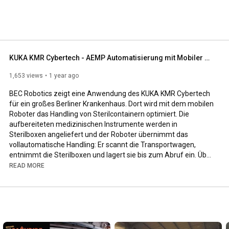
KUKA KMR Cybertech - AEMP Automatisierung mit Mobiler Robotik
1,653 views
1 year ago
BEC Robotics zeigt eine Anwendung des KUKA KMR Cybertech 
für ein großes Berliner Krankenhaus. Dort wird mit dem mobilen 
Roboter das Handling von Sterilcontainern optimiert. Die 
aufbereiteten medizinischen Instrumente werden in 
Sterilboxen angeliefert und der Roboter übernimmt das 
vollautomatische Handling: Er scannt die Transportwagen, 
entnimmt die Sterilboxen und lagert sie bis zum Abruf ein. Über 
eine nahtlose Schnittstelle zum Kliniksystem werden die 
READ MORE
Bestände digital verfolgt, so dass alle benötigten Materialien 
für anstehende Operationen bedarfsgerecht und auch 
kurzfristig zur Verfügung stehen. Die Plattform kommissioniert 
selbstständig die für die jeweilige Operation benötigten 
Sterilcontainer.
