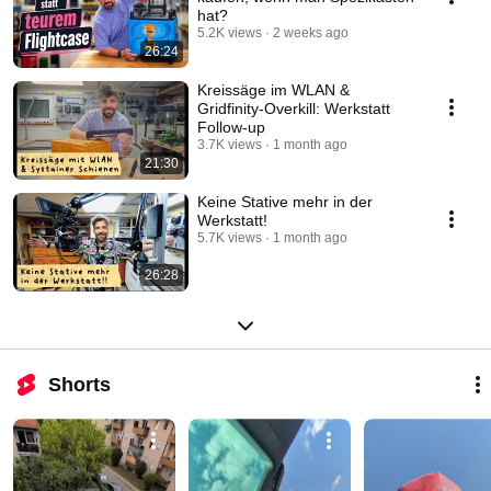
hat?
5.2K views
2 weeks ago
26:24
Kreissäge im WLAN &
Gridfinity-Overkill: Werkstatt
Follow-up
3.7K views
1 month ago
21:30
Keine Stative mehr in der
Werkstatt!
5.7K views
1 month ago
26:28
Shorts