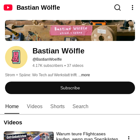
Bastian Wölfle
Bastian Wölfle
@BastianWoelfle
4.17K subscribers
•
37 videos
Strom + Späne: Wo Tech auf Werkstatt trifft. 
...more
Subscribe
Home
Videos
Shorts
Search
Videos
Warum teure Flightcases
kaufen, wenn man Spezikästen