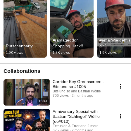
#ramageddon 
#ama Wie geht's 
Rutschenparty
Shopping Hack!!
dir?
1.9K views
1.7K views
1.9K views
Collaborations
Corridor Key Greenscreen ‐
Bits und so #1005
Bits und so and Bastian Wölfle
706 views
2 months ago
16:41
Anniversary Special with
Bastian "Schlingel" Wölfle
(ee#010)
Extrusion & Error and 2 more
675 views
2 months ago