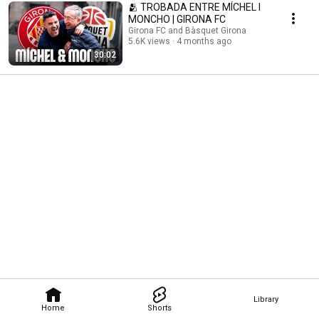
🫂 TROBADA ENTRE MÍCHEL I
MONCHO | GIRONA FC
Girona FC and Bàsquet Girona
5.6K views
4 months ago
30:02
Library
Home
Shorts