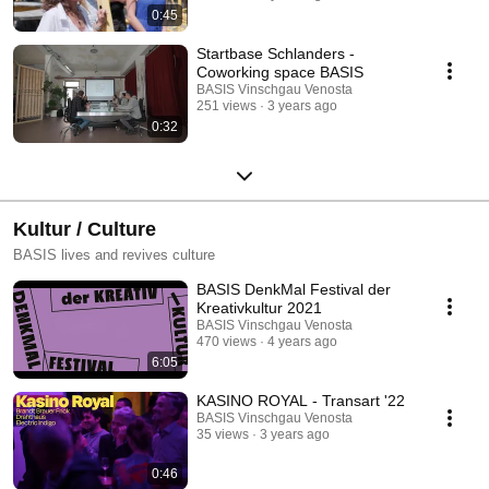
0:45
Startbase Schlanders -
Coworking space BASIS
BASIS Vinschgau Venosta
251 views
3 years ago
0:32
Kultur / Culture
BASIS lives and revives culture
BASIS DenkMal Festival der
Kreativkultur 2021
BASIS Vinschgau Venosta
470 views
4 years ago
6:05
KASINO ROYAL - Transart '22
BASIS Vinschgau Venosta
35 views
3 years ago
0:46