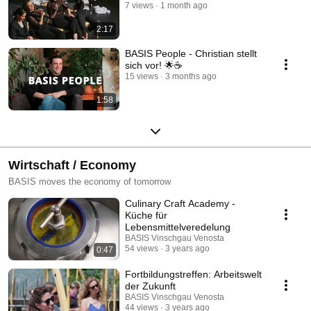
7 views
1 month ago
2:17
BASIS People - Christian stellt
sich vor! 🌟☕
15 views
3 months ago
1:58
Wirtschaft / Economy
BASIS moves the economy of tomorrow
Culinary Craft Academy -
Küche für
Lebensmittelveredelung
BASIS Vinschgau Venosta
54 views
3 years ago
0:47
Fortbildungstreffen: Arbeitswelt
der Zukunft
BASIS Vinschgau Venosta
44 views
3 years ago