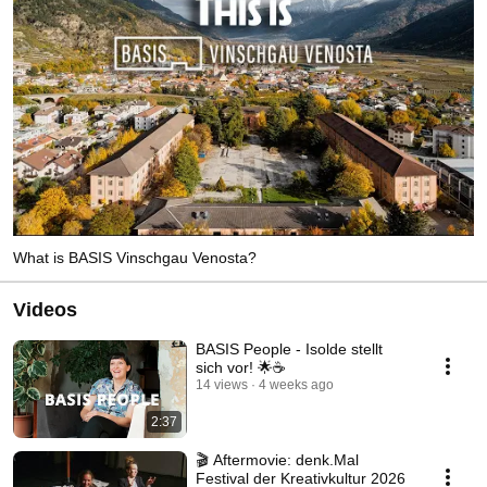
What is BASIS Vinschgau Venosta?
Videos
BASIS People - Isolde stellt
sich vor! 🌟☕
14 views
4 weeks ago
2:37
🎬 Aftermovie: denk.Mal
Festival der Kreativkultur 2026