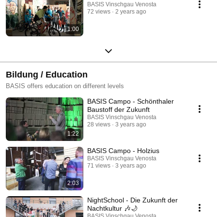
BASIS Vinschgau Venosta
72 views
2 years ago
1:00
Bildung / Education
BASIS offers education on different levels
BASIS Campo - Schönthaler
Baustoff der Zukunft
BASIS Vinschgau Venosta
28 views
3 years ago
1:22
BASIS Campo - Holzius
BASIS Vinschgau Venosta
71 views
3 years ago
2:03
NightSchool - Die Zukunft der
Nachtkultur 🎶🌙
BASIS Vinschgau Venosta