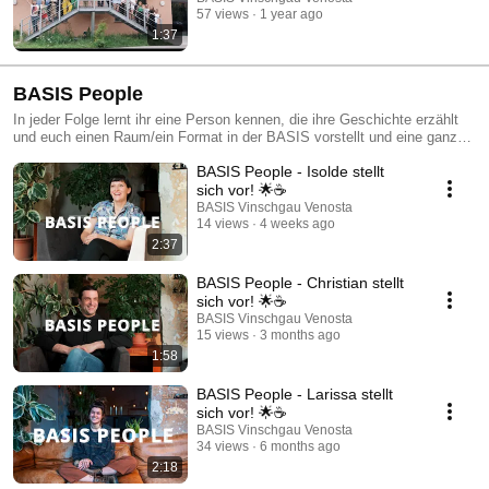
57 views
1 year ago
1:37
BASIS People
In jeder Folge lernt ihr eine Person kennen, die ihre Geschichte erzählt
und euch einen Raum/ein Format in der BASIS vorstellt und eine ganz
persönliche Botschaft mit euch teilt. 🏛️ Dabei bekommt ihr nicht nur
BASIS People - Isolde stellt
spannende Einblicke hinter die Kulissen, sondern entdeckt auch, was die
BASIS zu einem so besonderen Ort macht. ✨
sich vor! 🌟☕
BASIS Vinschgau Venosta
14 views
4 weeks ago
2:37
BASIS People - Christian stellt
sich vor! 🌟☕
BASIS Vinschgau Venosta
15 views
3 months ago
1:58
BASIS People - Larissa stellt
sich vor! 🌟☕
BASIS Vinschgau Venosta
34 views
6 months ago
2:18