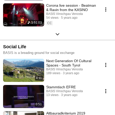
Corona live session - Beatman
& Ravin from the KASINO
BASIS Vinschgau Venosta
54 views
5 years ago
1:51:03
CC
Social Life
BASIS is a breading ground for social exchange
Next Generation Of Cultural
Spaces - South Tyrol
BASIS Vinschgau Venosta
189 views
3 years ago
4:11
Stammtisch EFRE
BASIS Vinschgau Venosta
13 views
3 years ago
0:51
Altbauradkriterium 2019