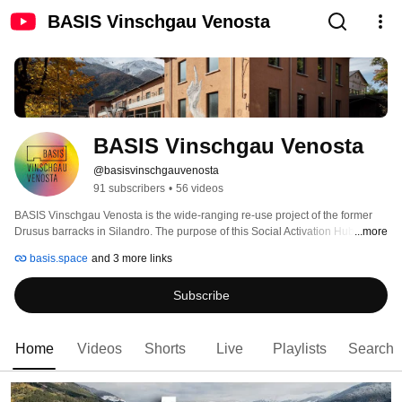
BASIS Vinschgau Venosta
BASIS Vinschgau Venosta
@basisvinschgauvenosta
91 subscribers
•
56 videos
BASIS Vinschgau Venosta is the wide-ranging re-use project of the former 
Drusus barracks in Silandro. The purpose of this Social Activation Hub is for 
...more
regional and social development in the areas of economy culture, education 
basis.space
and 3 more links
and social affairs. 
Subscribe
Home
Videos
Shorts
Live
Playlists
Search