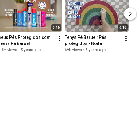
0:16
0:16
Seus Pés Protegidos com 
Tenys Pé Baruel: Pés 
Tenys Pé Baruel
protegidos - Noite
4.6M views
•
5 years ago
69K views
•
5 years ago