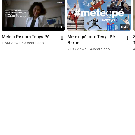
0:31
0:46
Mete o Pé com Tenys Pé
Mete o pé com Tenys Pé 
Baruel
1.5M views
•
3 years ago
709K views
•
4 years ago