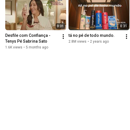
0:31
0:31
Desfile com Confiança - 
tá no pé de todo mundo.
Tenys Pé Sabrina Sato
2.8M views
•
2 years ago
1.6K views
•
5 months ago