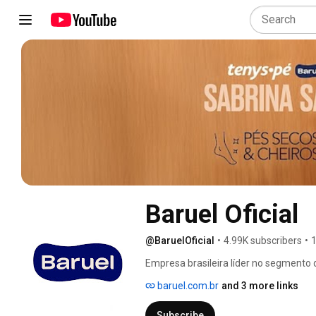
Baruel Oficial
@BaruelOficial
•
4.99K subscribers
•
1
Empresa brasileira líder no segmento 
tradição e uma linha completa de prod
baruel.com.br
and 3 more links
Subscribe