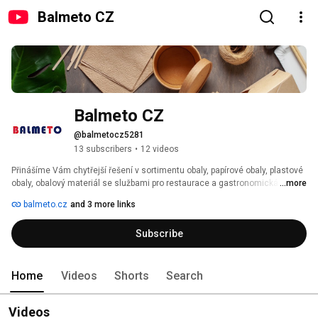
Balmeto CZ
Balmeto CZ
@balmetocz5281
13 subscribers
•
12 videos
Přinášíme Vám chytřejší řešení v sortimentu obaly, papírové obaly, plastové 
obaly, obalový materiál se službami pro restaurace a gastronomická 
...more
zařízení nabízející restaurační a hoteliérské služby. 
balmeto.cz
and 3 more links
Subscribe
Home
Videos
Shorts
Search
Videos