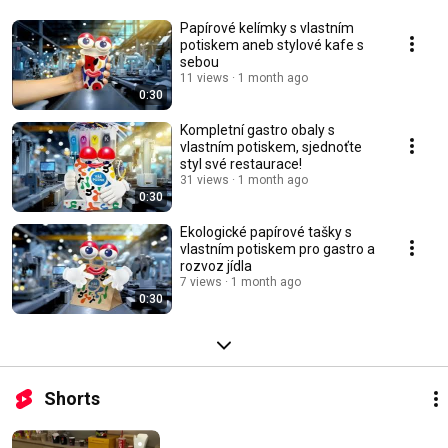
Papírové kelímky s vlastním
potiskem aneb stylové kafe s
sebou
11 views
1 month ago
0:30
Kompletní gastro obaly s
vlastním potiskem, sjednoťte
styl své restaurace!
31 views
1 month ago
0:30
Ekologické papírové tašky s
vlastním potiskem pro gastro a
rozvoz jídla
7 views
1 month ago
0:30
Shorts