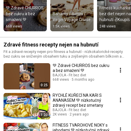
💚 Zdravé CHURROS 
Fitness kuchařka F
bez cukru a bez 
Bahamy / Bimini / 
bez diet nejen na 
smažení 💚
Virgin Voyage Cruise
hubnutí ✌️Koupíš 
www.bajolafit.cz 
668 views
1.5K views
248 views
Teď s dopravou 
zdarma
Zdravé fitness recepty nejen na hubnutí
Fit a zdravé recepty nejen pro fitness a hubnutí - nízkokalorické recepty
bez cukru se sníženým obsahem tuku a zvýšeným obsahem bílkovin a
vlákniny
💚 Zdravé CHURROS bez cukru
a bez smažení 💚
BAJOLA - Fit bez diet
668 views
5 months ago
0:25
RYCHLÉ KUŘECÍ NA KARI S
ANANASEM 💚 nízkotučný
zdravý recept bez smetany
BAJOLA - Fit bez diet
2K views
2 years ago
1:20
FITNESS TVAROHOVÉ NOKY s
jahodami 💚 nízkotučný zdravý