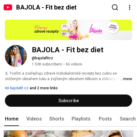
BAJOLA - Fit bez diet
BAJOLA - Fit bez diet
@bajolafitcz
1.53K subscribers
•
66 videos
💪 Tvořím a zveřejňuju zdravé nízkokalorické recepty bez cukru se 
sníženým obsahem tuku a zvýšeným obsahem bílkovin a vlákniny nejen pro 
...more
hubnutí a fitness, díky kterým jsem zhubla a dlouhodobě si udržuju postavu 
bajolafit.cz
and 2 more links
bez faldů. Přitom rozhodně nehladovím a pochutnávám si. 
Subscribe
Home
Videos
Shorts
Playlists
Posts
Search