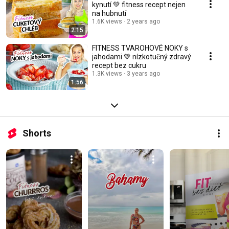
kynutí 💚 fitness recept nejen
na hubnutí
1.6K views
2 years ago
2:15
FITNESS TVAROHOVÉ NOKY s
jahodami 💚 nízkotučný zdravý
recept bez cukru
1.3K views
3 years ago
1:56
Shorts