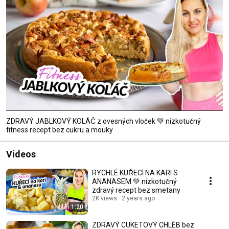
ZDRAVÝ JABLKOVÝ KOLÁČ z ovesných vloček 💚 nízkotučný
fitness recept bez cukru a mouky
Videos
RYCHLÉ KUŘECÍ NA KARI S
ANANASEM 💚 nízkotučný
zdravý recept bez smetany
2K views
2 years ago
1:20
ZDRAVÝ CUKETOVÝ CHLÉB bez