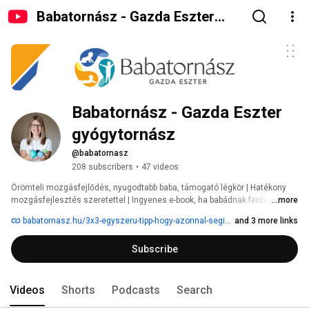
Babatornász - Gazda Eszter
gyógytornász
Babatornász - Gazda Eszter 
gyógytornász 
@babatornasz
208 subscribers
•
47 videos
Örömteli mozgásfejlődés, nyugodtabb baba, támogató légkör | Hatékony 
mozgásfejlesztés szeretettel | Ingyenes e-book, ha babádnak ferde 
...more
fejtartása van 
babatornasz.hu/3x3-egyszeru-tipp-hogy-azonnal-segithesd-a-babadat-anelkul-hogy-panikba-esnel
and 3 more links
Subscribe
Videos
Shorts
Podcasts
Search