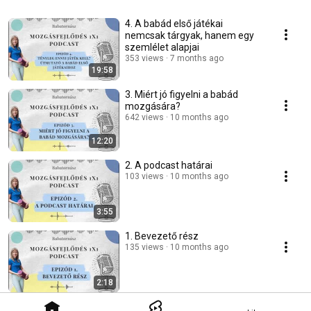
4. A babád első játékai
nemcsak tárgyak, hanem egy
szemlélet alapjai
353 views
7 months ago
19:58
3. Miért jó figyelni a babád
mozgására?
642 views
10 months ago
12:20
2. A podcast határai
103 views
10 months ago
3:55
1. Bevezető rész
135 views
10 months ago
2:18