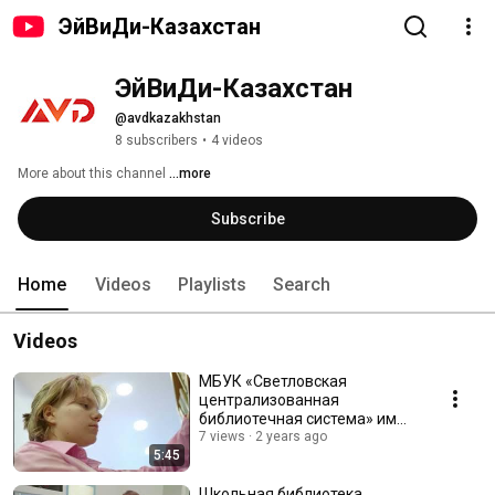
ЭйВиДи-Казахстан
ЭйВиДи-Казахстан
@avdkazakhstan
8 subscribers
•
4 videos
More about this channel
...more
Subscribe
Home
Videos
Playlists
Search
Videos
МБУК «Светловская
централизованная
библиотечная система» им
Фёдорова Н Ф
7 views
2 years ago
5:45
Школьная библиотека