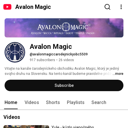
Avalon Magic
Avalon Magic
@avalonmagiccarodejnickyobc5509
917 subscribers
•
26 videos
Vitajte na kanále čarodejníckeho obchodiku Avalon Magic, ktorý je jediný 
svojho druhu na Slovensku. Na tento kanál budeme pravidelne pridávať 
...more
rôzne videá zo sveta mystiky a mágie, či z nášho obchodiku a produktoch v 
ňom. Ďakujem za like, či odber a buďte požehnaní. 
Subscribe
Home
Videos
Shorts
Playlists
Search
Videos
Yule - kúzlo vianočného