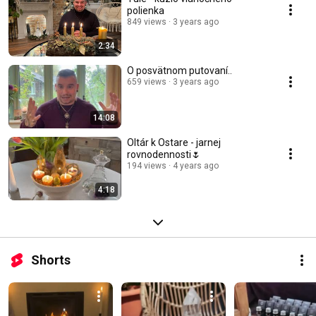
polienka
849 views
3 years ago
2:34
O posvätnom putovaní..
659 views
3 years ago
14:08
Oltár k Ostare - jarnej
rovnodennosti🌷
194 views
4 years ago
4:18
Shorts