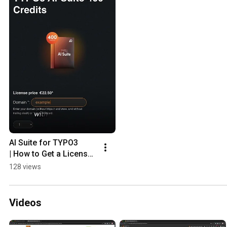
AI Suite for TYPO3 
| How to Get a License 
Key
128 views
Videos