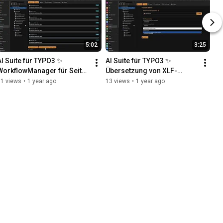
5:02
3:25
AI Suite für TYPO3 ✨ 
AI Suite für TYPO3 ✨ 
WorkflowManager für Seiten 
Übersetzung von XLF-
Metadaten
Dateien
31 views
•
1 year ago
13 views
•
1 year ago