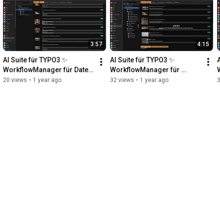
3:57
4:15
AI Suite für TYPO3 ✨ 
AI Suite für TYPO3 ✨ 
WorkflowManager für Datei 
WorkflowManager für 
Metadaten
Dateireferenzen
20 views
•
1 year ago
32 views
•
1 year ago