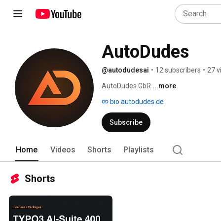
AutoDudes
@autodudesai
•
12 subscribers
•
27 v
AutoDudes GbR 
...more
bio.autodudes.de
Subscribe
Home
Videos
Shorts
Playlists
Shorts