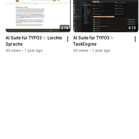
2:18
4:10
AI Suite für TYPO3 ✨ Leichte 
AI Suite für TYPO3 ✨ 
Sprache
TaskEngine
43 views
•
1 year ago
30 views
•
1 year ago