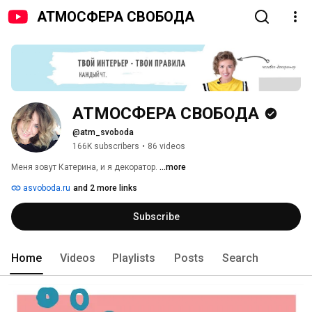
АТМОСФЕРА СВОБОДА
АТМОСФЕРА СВОБОДА
@atm_svoboda
166K subscribers
•
86 videos
Меня зовут Катерина, и я декоратор. 
...more
asvoboda.ru
and 2 more links
Subscribe
Home
Videos
Playlists
Posts
Search