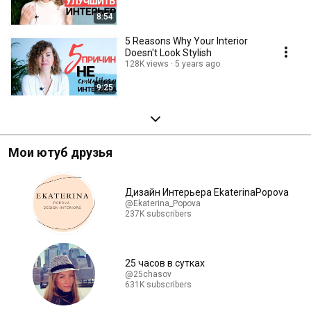
8:54
5 Reasons Why Your Interior
Doesn't Look Stylish
128K views
5 years ago
9:25
Мои ютуб друзья
Дизайн Интерьера EkaterinaPopova
@Ekaterina_Popova
237K subscribers
25 часов в сутках
@25chasov
631K subscribers