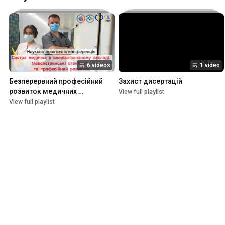
6 videos
1 video
Безперервний професійний 
Захист дисертацій
розвиток медичних 
View full playlist
працівників
View full playlist