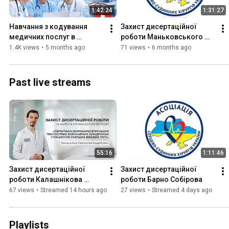
1:42:24
1:31:27
Навчання з кодування 
Захист дисертаційної 
медичних послуг в 
роботи Маньковського 
кардіохірургічних 
Георгія Борисовича
1.4K views
•
5 months ago
71 views
•
6 months ago
закладах. Запис тренінгу 
від 11.02.2026
Past live streams
55:16
1:11:46
Захист дисертаційної 
Захист дисертаційної 
роботи Калашнікова 
роботи Барно Собірова
Святослава Андрійовича
67 views
•
Streamed 14 hours ago
27 views
•
Streamed 4 days ago
Playlists