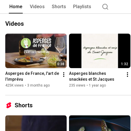
Home
Videos
Shorts
Playlists
Videos
0:38
1:32
Asperges de France, l'art de 
Asperges blanches 
l'imprévu
snackées et St Jacques
425K views
•
3 months ago
235 views
•
1 year ago
Shorts