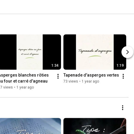
1:34
1:19
Asperges blanches rôties 
Tapenade d'asperges vertes
au four et carré d'agneau
73 views
•
1 year ago
97 views
•
1 year ago