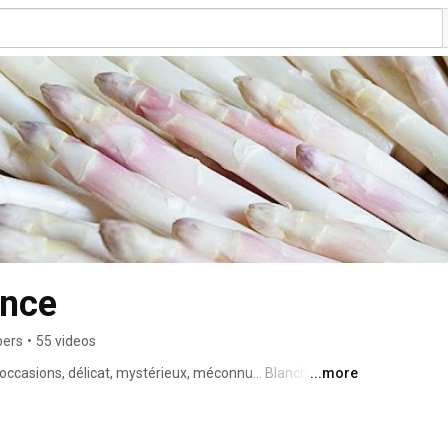
ance
bers
•
55 videos
ccasions, délicat, mystérieux, méconnu… Blanche, 
...more
tée de tout cuisinier ! http://asperges-de-france.fr/ 