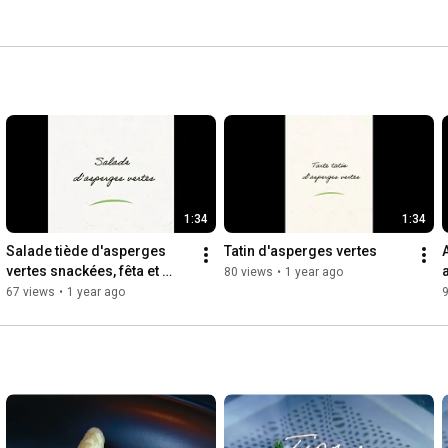
1:34
1:34
Salade tiède d'asperges 
Tatin d'asperges vertes
vertes snackées, fêta et 
80 views
•
1 year ago
pistaches concassées
67 views
•
1 year ago