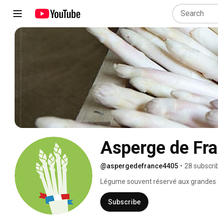
Asperge de Fr
@aspergedefrance4405
•
28 subscri
Légume souvent réservé aux grandes o
violette ou verte, l’asperge est à la por
Subscribe