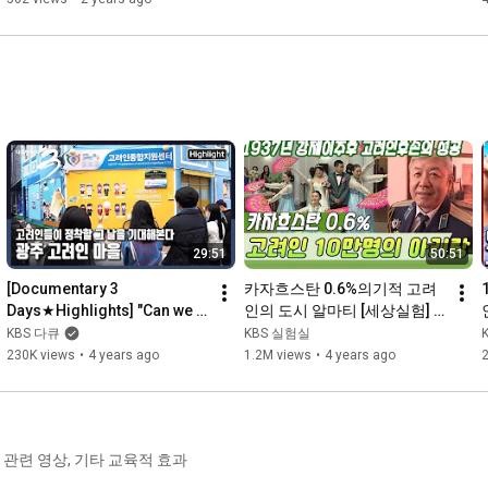
38회) 여러나라의 기후문제 - 한국,우즈베키스탄,베트남

39회) 여러나라의 송년 축제 행사 - 우즈베키스탄,캄보디아,베트남

☞ '세계문화소풍' 채널 전체 보기 :: 
https://www.youtube.com/playlist?list...
29:51
50:51
[Documentary 3 
카자흐스탄 0.6%의기적 고려
Days★Highlights] "Can we 
인의 도시 알마티 [세상실험] 
live well in a foreign land?" | 
KBS 2015.05.19 방송
KBS 다큐
KBS 실험실
"The Hometown We 
230K views
•
4 years ago
1.2M views
•
4 years ago
Dreamed ...
관련 영상, 기타 교육적 효과