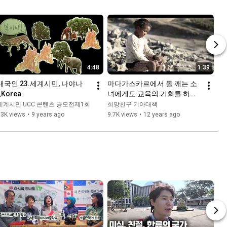
4:48
1:39
내국인 23.세계시민, 나야나
마다가스카르에서 돌 깨는 소
_Korea
녀에게도 교육의 기회를 허락
해주세요!|아동결연 및 교육|기
세계시민 UCC 콘텐츠 공모전제1회
희망친구 기아대책
아대책
13K views
•
9 years ago
9.7K views
•
12 years ago