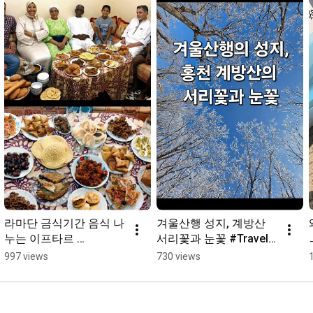
강사단 유튜브 채널입니다.

아시아 각 나라 문화와 역사, 음식, 놀이 등 다양한 문화 컨텐츠를 
만들어 나갑니다. 다문화 교육 문의는 (사)더큰이웃아시아 T.031-
267-1526 으로 연락해주세요~

#세계마을체험관
#세계문화소통
#송년
#축제
#문화다양성
#다문화교육
#세계시민교육
#우즈베키스탄
#캄보디아
#베트남
#아시아
#다문화
#이주민
[학교나 비영리단체의 교육 활용 원칙]

'아시아언니들TV'의 컨텐츠들은 학교나 비영리단체에서 공익적 
목적으로 수행하는 교육에서 활용하는 것을 허용합니다.

다만, 아래 폼에 맞춰서 사용 주체와 용도 등 컨텐츠 활용에 관한 정
보를 제공해주시면 됩니다.

라마단 금식기간 음식 나
겨울산행 성지, 계방산 
☞ 공익적 교육 활용 정보 보내기 :: 
누는 이프타르 
서리꽃과 눈꽃 #Travel 
https://forms.office.com/r/k2MFFGSeRs
#ramadan #iftar 
#등산 #상고대❄️
997 views
730 views
#Bangladesh
[세계문화 소풍 전체 목록]

1회) 다양한 인사문화(1) - 우즈베키스탄,베트남,러시아
