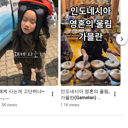
왜케 사는게 고단허냐~ 
인도네시아 영혼의 울림, 
ㅡ,.ㅡ
가믈란(Gamelan) 
#travel #Indonesia #족
1.5K views
1.1K views
자카르타