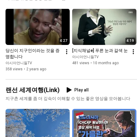
4:27
4:19
당신이 지구인이라는 것을 증
[지식채널e] 푸른 눈과 갈색 눈
명합니다
아시아언니들TV
아시아언니들TV
481 views
•
10 months ago
358 views
•
2 years ago
랜선 세계여행(Link)
Play all
지구촌 세계를 좀 더 깊숙이 이해할 수 있는 좋은 영상을 모아봅니다