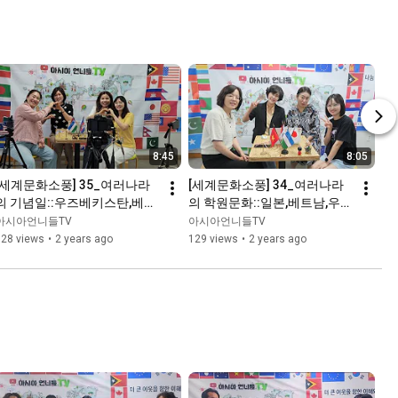
8:45
8:05
[세계문화소풍] 35_여러나라
[세계문화소풍] 34_여러나라
의 기념일::우즈베키스탄,베트
의 학원문화::일본,베트남,우즈
남,캄보디아(with Vrew)
베키스탄(with Vrew)
아시아언니들TV
아시아언니들TV
128 views
•
2 years ago
129 views
•
2 years ago