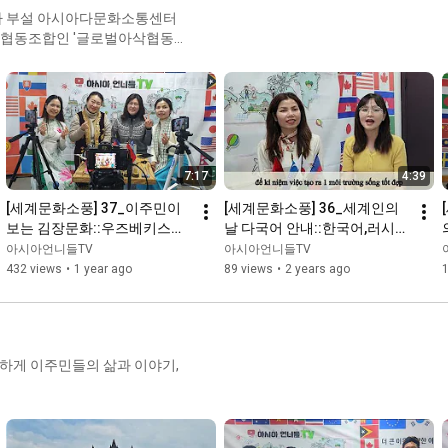
2회) 다양한 인사문화(2) - 일본,캄보디아

3회) 다양한 교통문화 - 일본,우즈베키스탄,캄보디아

 협동조합인 '글로벌아삭협동
4회) 다양한 옛이야기(1)  - 인도네시아,우즈베키스탄,베트남

5회) 다양한 옛이야기(2) - 필리핀,캄보디아,러시아,일본

세요~ 한국에 정착해
6회) 다양한 반찬문화 - 베트남,우즈베키스탄,인도네시아,일본

통해 선주민과 이주민이 서로를
7회) 다양한 실내놀이 - 일본,러시아,우즈베키스탄,베트남

8회) 여러나라의 전통의상 - 일본,우즈베키스탄,인도네시아,베트
남

9회) 여러나라 직업이야기 - 일본,우즈베키스탄,베트남,러시아

7:17
4:39
10회) 여러나라 수도와 랜드마크 - 캄보디아,일본,필리핀,베트남

11회) 여러나라 결혼식문화 - 인도네시아,우즈베키스탄,베트남,일
[세계문화소풍] 37_이주민이 
[세계문화소풍] 36_세계인의
본

보는 김장문화::우즈베키스탄,
날 다국어 안내::한국어,러시아
12회) 여러나라 입학식ㆍ졸업식문화 - 러시아,일본,베트남,필리핀,
베트남,캄보디아(with Vrew)
어,크메르어,베트남어(with 
아시아언니들TV
아시아언니들TV
캄보디아

Vrew)
432 views
•
1 year ago
89 views
•
2 years ago
13회) 여러나라 세계문화유산 - 우즈베키스탄,일본,베트남,러시아

14회) 여러나라 세계자연유산 - 인도네시아,베트남,일본,캄보디아

15회) 추울 때 먹는 여러나라 음식 - 인도네시아,베트남,우즈베키
스탄

16회) 여러나라의 전통가옥 - 캄보디아,인도네시아,베트남,러시아

17회) 여러나라의 전통시장 - 필리핀,베트남,일본,우즈베키스탄

18회) 여러나라의 위인(1) - 인도네시아,필리핀,베트남

19회) 여러나라의 위인(2) - 러시아,일본,베트남

20회) 여러나라의 국기 - 우즈베키스탄,일본,베트남
