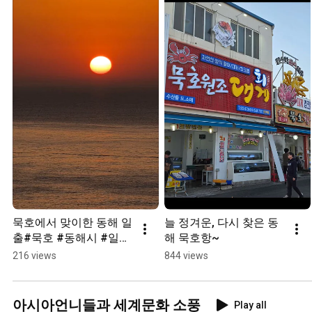
묵호에서 맞이한 동해 일
늘 정겨운, 다시 찾은 동
출#묵호 #동해시 #일출 
해 묵호항~
#sunriseview
216 views
844 views
아시아언니들과 세계문화 소풍
Play all