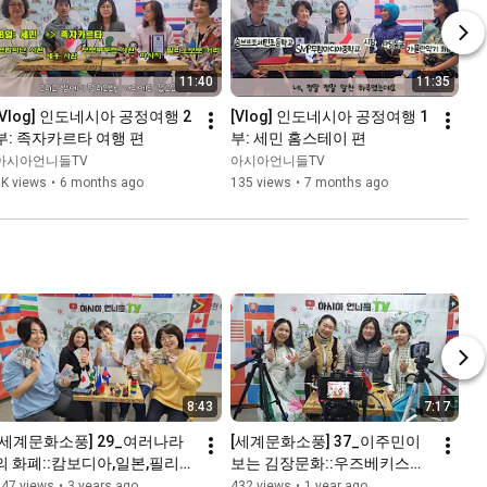
11:40
11:35
[Vlog] 인도네시아 공정여행 2
[Vlog] 인도네시아 공정여행 1
부: 족자카르타 여행 편
부: 세민 홈스테이 편
아시아언니들TV
아시아언니들TV
1K views
•
6 months ago
135 views
•
7 months ago
8:43
7:17
[세계문화소풍] 29_여러나라
[세계문화소풍] 37_이주민이 
의 화폐::캄보디아,일본,필리
보는 김장문화::우즈베키스탄,
핀,우즈베키스탄
베트남,캄보디아(with Vrew)
447 views
•
3 years ago
432 views
•
1 year ago