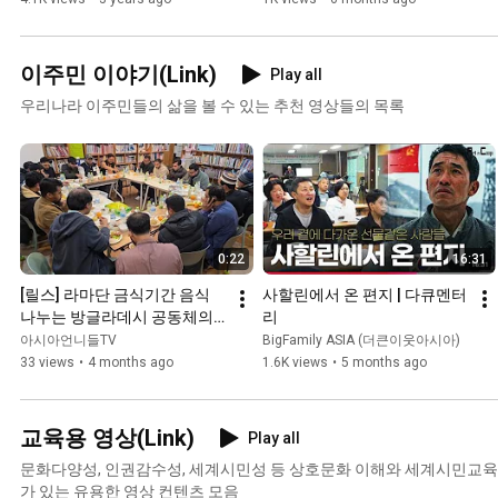
이주민 이야기(Link)
Play all
우리나라 이주민들의 삶을 볼 수 있는 추천 영상들의 목록
0:22
16:31
[릴스] 라마단 금식기간 음식 
사할린에서 온 편지 | 다큐멘터
나누는 방글라데시 공동체의 
리
이프타르
아시아언니들TV
BigFamily ASIA (더큰이웃아시아)
33 views
•
4 months ago
1.6K views
•
5 months ago
교육용 영상(Link)
Play all
문화다양성, 인권감수성, 세계시민성 등 상호문화 이해와 세계시민교육 
가 있는 유용한 영상 컨텐츠 모음