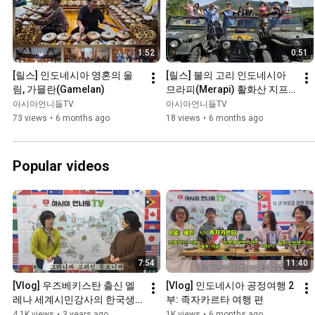
1:52
0:51
[릴스] 인도네시아 영혼의 울
[릴스] 불의 고리 인도네시아 
림, 가믈란(Gamelan)
므라피(Merapi) 활화산 지프 
트래킹
아시아언니들TV
아시아언니들TV
73 views
•
6 months ago
18 views
•
6 months ago
Popular videos
7:54
11:40
[Vlog] 우즈베키스탄 출신 엘
[Vlog] 인도네시아 공정여행 2
레나 세계시민강사의 한국생
부: 족자카르타 여행 편
활 적응기
4.1K views
•
3 years ago
1K views
•
6 months ago