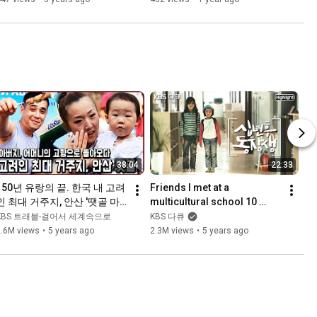
38:04
22:33
150년 유랑의 끝. 한국 내 고려
Friends I met at a 
인 최대 거주지, 안산 '땟골 마
multicultural school 10 
을' [다큐공감] KBS 140729 방
years ago... How are they 
KBS 트래블-걸어서 세계속으로
KBS 다큐
송
doing now? The dark side of 
2.6M views
•
5 years ago
2.3M views
•
5 years ago
...