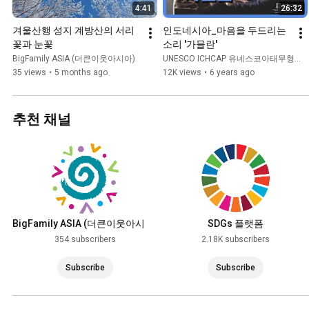
4:41
26:32
겨울산행 성지 계방산의 서리
인도네시아_마음을 두드리는 
꽃과 눈꽃
소리 '가믈란'
BigFamily ASIA (더큰이웃아시아)
UNESCO ICHCAP 유네스코아태무형유산센터
35 views
•
5 months ago
12K views
•
6 years ago
추천 채널
BigFamily ASIA (더큰이웃아시
SDGs 플랫폼
아)
354 subscribers
2.18K subscribers
Subscribe
Subscribe