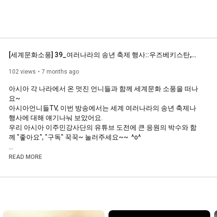
[세계문화소풍] 39_여러나라의 송년 축제 행사::우즈베키스탄,캄보디아,베트남
102 views
7 months ago
아시아 각 나라에서 온 멋진 언니들과 함께 세계문화 소풍을 떠나
요~

아시아언니들TV, 이번 방송에서는 세계 여러나라의 송년 축제나 
행사에 대해 얘기나눠 보았어요. 

우리 아시아 이주민강사단의 유튜브 도전에 큰 응원의 박수와 함
께 "좋아요", "구독" 꾹꾹~ 눌러주세요~~  ^o^

***********************

READ MORE
[아시아언니들TV]

아시아 언니들과 세계문화 소풍

39회: 여러나라의 송년 축제 행사

한국, 우즈베키스탄, 캄보디아, 베트남

'아시아언니들TV'는 경기도 화성,오산지역에서 활동중인 이주민 