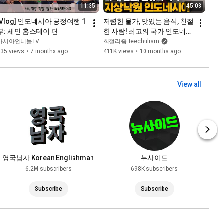
11:35
45:03
[Vlog] 인도네시아 공정여행 1
저렴한 물가, 맛있는 음식, 친절
부: 세민 홈스테이 편
한 사람! 최고의 국가 인도네시
아 입국[1]🇮🇩
아시아언니들TV
희철리즘Heechulism
135 views
•
7 months ago
411K views
•
10 months ago
View all
영국남자 Korean Englishman
뉴사이드
6.2M subscribers
698K subscribers
Subscribe
Subscribe