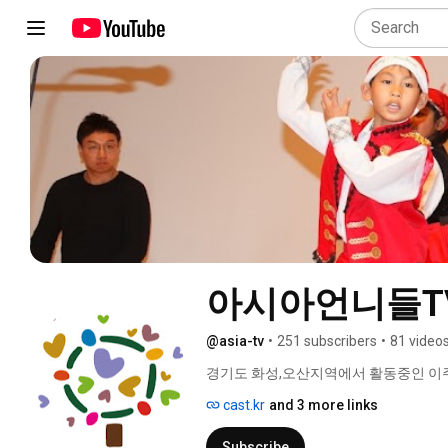
아시아언니들T
@asia-tv
•
251 subscribers
•
81 video
경기도 화성,오산지역에서 활동중인 이
입니다. 
cast.kr
and 3 more links
Subscribe