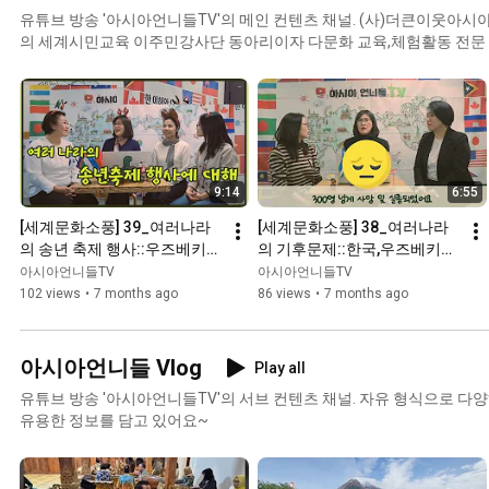
유튜브 방송 '아시아언니들TV'의 메인 컨텐츠 채널. (사)더큰이웃아시아 부설 아시아다문화소통센터
의 세계시민교육 이주민강사단 동아리이자 다문화 교육,체험활동 전문
조합'에서 만듭니다. 아시아 각 나라 문화와 역사, 언어, 음식, 놀이 등 다양한 문화 컨텐츠를 만들어 나
갑니다. 다문화 교육 문의는 (사)더큰이웃아시아 T.031-267-1526 으로 연락해주
서 주민으로 살아가고 계신 우리 아시아 이주민 선생님들의 이야기를 
잘 이해하면서 더불어 살아가는 문화를 함께 만들어 나갔으면 해요.
9:14
6:55
[세계문화소풍] 39_여러나라
[세계문화소풍] 38_여러나라
의 송년 축제 행사::우즈베키스
의 기후문제::한국,우즈베키스
탄,캄보디아,베트남
탄,베트남
아시아언니들TV
아시아언니들TV
102 views
•
7 months ago
86 views
•
7 months ago
아시아언니들 Vlog
Play all
유튜브 방송 '아시아언니들TV'의 서브 컨텐츠 채널. 자유 형식으로 다양하게 이주민들의 삶과 이야기,
유용한 정보를 담고 있어요~