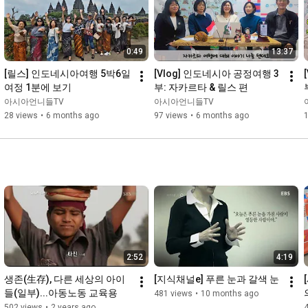
21회) 여러나라의 예술인 - 우즈베키스탄,베트남,일본

22회) 여러나라의 추석명절 - 베트남,필리핀,러시아

23회) 여러나라의 명절음식 - 일본,우즈베키스탄,베트남

0:49
13:37
24회) 여러나라의 크리스마스 - 필리핀,일본,우즈베키스탄,베트남

25회) 여러나라의 12띠 이야기 - 캄보디아,베트남,필리핀

[릴스] 인도네시아여행 5박6일 
[Vlog] 인도네시아 공정여행 3
26회) 여러나라의 축제 문화 - 일본,베트남,우즈베키스탄

여정 1분에 보기
부: 자카르타 & 릴스 편
27회) 여러나라의 날씨, 계절 - 일본,캄보디아,베트남

아시아언니들TV
아시아언니들TV
28회) 겨울철 대표 스포츠 스케이트 선수 이야기 - 한국,러시아,일
28 views
•
6 months ago
97 views
•
6 months ago
본

29회) 여러나라의 화폐 - 캄보디아,일본,필리핀,우즈베키스탄

30회) 외국인에게 어려운 한국어 표현 - 일본,베트남,필리핀,캄보
디아

31회) 외국인이 좋아하는 한국의 여름음식 - 베트남,우즈베키스탄,
일본

32회) 여러나라의 차 문화 - 중국,우즈베키스탄,베트남

33회) 다른 나라, 같은 말 - 베트남,일본,중국

34회) 여러나라의 학원문화 - 일본,베트남,우즈베키스탄

35회) 여러나라의 기념일 - 우즈베키스탄,베트남,캄보디아

2:52
4:19
36회) 세계인의날 다국어 안내 - 한국어,러시아어,크메르어,베트남
어

생존(生存), 다른 세상의 아이
[지식채널e] 푸른 눈과 갈색 눈
37회) 이주민의 눈으로 본 김장문화::우즈베키스탄,베트남,캄보디
들(일부)...아동노동 교육용
481 views
•
10 months ago
아

502 views
•
2 years ago