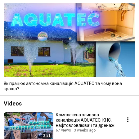
Як працює автономна каналізація AQUATEC та чому вона
краща?
Videos
Комплексна зливова
каналізація AQUATEC: КНС,
нафтовловлювач та дренаж
67 views
3 weeks ago
2:51