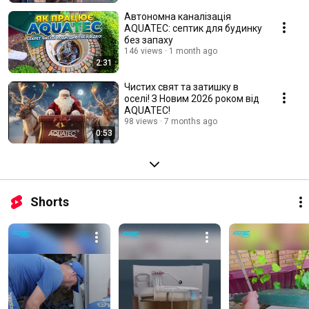
Автономна каналізація
AQUATEC: септик для будинку
без запаху
146 views
1 month ago
2:31
Чистих свят та затишку в
оселі! З Новим 2026 роком від
AQUATEC!
98 views
7 months ago
0:53
Shorts