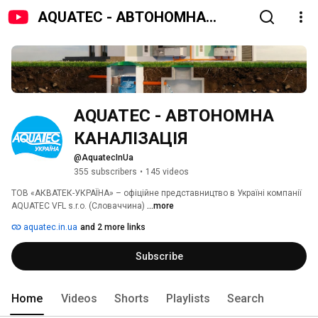
AQUATEC - АВТОНОМНА
КАНАЛІЗАЦІЯ
AQUATEC - АВТОНОМНА 
КАНАЛІЗАЦІЯ 
@AquatecInUa
355 subscribers
•
145 videos
ТОВ «АКВАТЕК-УКРАЇНА» – офіційне представництво в Україні компанії 
AQUATEC VFL s.r.o. (Словаччина) 
...more
aquatec.in.ua
and 2 more links
Subscribe
Home
Videos
Shorts
Playlists
Search