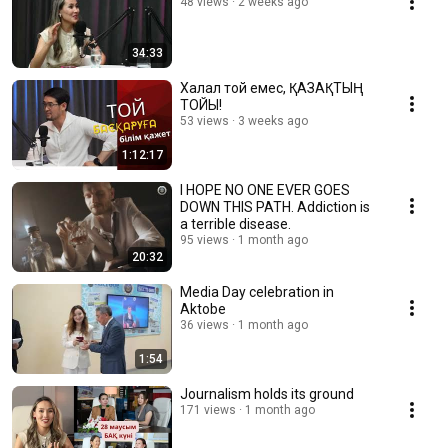
48 views
2 weeks ago
34:33
Халал той емес, ҚАЗАҚТЫҢ
ТОЙЫ!
53 views
3 weeks ago
1:12:17
I HOPE NO ONE EVER GOES
DOWN THIS PATH. Addiction is
a terrible disease.
95 views
1 month ago
20:32
Media Day celebration in
Aktobe
36 views
1 month ago
1:54
Journalism holds its ground
171 views
1 month ago