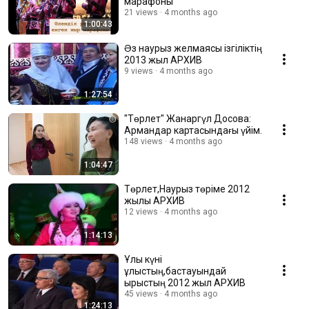
марафоны
21 views
4 months ago
1:00:43
Әз наурыз желмаясы ізгіліктің
2013 жыл АРХИВ
9 views
4 months ago
1:27:54
"Төрлет" Жанаргүл Досова:
Армандар картасындағы үйім.
148 views
4 months ago
1:04:47
Төрлет,Наурыз төріме 2012
жылы АРХИВ
12 views
4 months ago
1:14:13
Ұлы күні
ұлыстың,бастауындай
ырыстың 2012 жыл АРХИВ
45 views
4 months ago
1:24:13