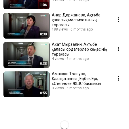
«Динар-Электромаш»
9 views
6 months ago
1:06
Анар Даржанова, Ақтөбе
қалалық мәслихатының
төрағасы
188 views
6 months ago
0:30
Ахат Мырзалин, Ақтөбе
қаласы ордагерлер кеңесінің
төрағасы
4 views
6 months ago
0:38
Аманқос Төлеуов,
Қазақстанның Еңбек Ері,
«Степное» ЖШС басшысы
3 views
6 months ago
0:55