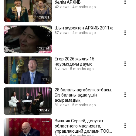
бөлім АРХИВ
42 views
4 months ago
1:38:01
Шын жүректен АРХИВ 2011ж
87 views
4 months ago
1:31:14
Егер 2026 жылғы 15
наурыздағы дауыс
6 views
5 months ago
1:15
28 балалы ақтөбелік отбасы.
Біз баланы ақша үшін
асырамадық
81 views
5 months ago
1:05:47
Вишняк Сергей, депутат
областного маслихата,
управляющий делами ТОО