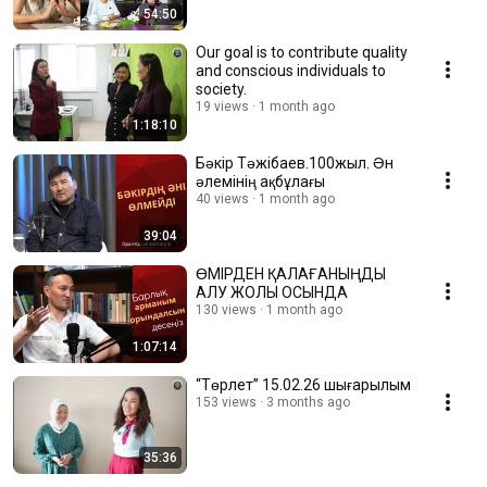
54:50
Our goal is to contribute quality
and conscious individuals to
society.
19 views
1 month ago
1:18:10
Бәкір Тәжібаев.100жыл. Ән
әлемінің ақбұлағы
40 views
1 month ago
39:04
ӨМІРДЕН ҚАЛАҒАНЫҢДЫ
АЛУ ЖОЛЫ ОСЫНДА
130 views
1 month ago
1:07:14
“Төрлет” 15.02.26 шығарылым
153 views
3 months ago
35:36