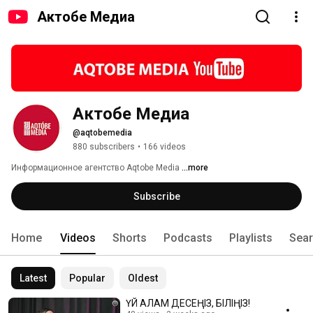
Актобе Медиа
Актобе Медиа
@aqtobemedia
880 subscribers
•
166 videos
Информационное агентство Aqtobe Media 
...more
Subscribe
Home
Videos
Shorts
Podcasts
Playlists
Sea
Latest
Popular
Oldest
ҮЙ АЛАМ ДЕСЕҢІЗ, БІЛІҢІЗ!