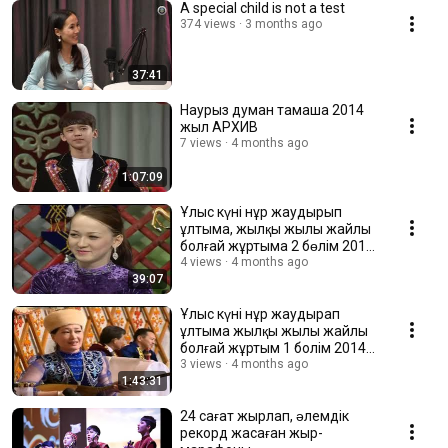
A special child is not a test
374 views
3 months ago
37:41
Наурыз думан тамаша 2014
жыл АРХИВ
7 views
4 months ago
1:07:09
Ұлыс күні нұр жаудырып
ұлтыма, жылқы жылы жайлы
болғай жұртыма 2 бөлім 2014
жыл АРХИВ
4 views
4 months ago
39:07
Ұлыс күні нұр жаудырап
ұлтыма жылқы жылы жайлы
болғай жұртым 1 болім 2014
жыл АРХИВ
3 views
4 months ago
1:43:31
24 сағат жырлап, әлемдік
рекорд жасаған жыр-