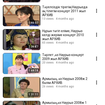
Тәуелсіздік тірегім,Наурызда
ақ тілегім концерт 2011 жыл
АРХИВ
13 views
4 months ago
1:46:07
Нұрын төгіп еліме, Наурыз
келді жеріме концерт 2010
жыл АРХИВ
65 views
4 months ago
1:36:47
Төрлет ,әз Наурыз концерт
2009 жыл АРХИВ
20 views
4 months ago
1:49:19
Армысың, әз Наурыз 2008ж 2
бөлім АРХИВ
26 views
4 months ago
1:31:11
Армысың,әз Наурыз 2008ж 1