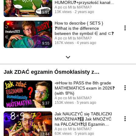
HUMORU❓+przyszłość kanału
#backtoschool
A po co MI ta MATMA?
13K views
2 years ago
9:51
How to describe { SETS }
❓What is the difference
between the symbol ∈ and ⊂❓
A po co MI ta MATMA?
167K views
4 years ago
9:55
Jak ZDAĆ egzamin Ósmoklasisty z
MATEMATYKI?
📣How to PASS the 8th grade
MATHEMATICS exam in 2026❓
(with 💯%)
A po co MI ta MATMA?
153K views
5 years ago
5:37
Jak NAUCZYĆ się TABLICZKI
MNOŻENIA❓🧮 Jak MNOŻYĆ
na PALCACH❓🙌 Egzamin
ÓSMOKLASISTY 2023📝
A po co MI ta MATMA?
63K views
5 years ago
12:44