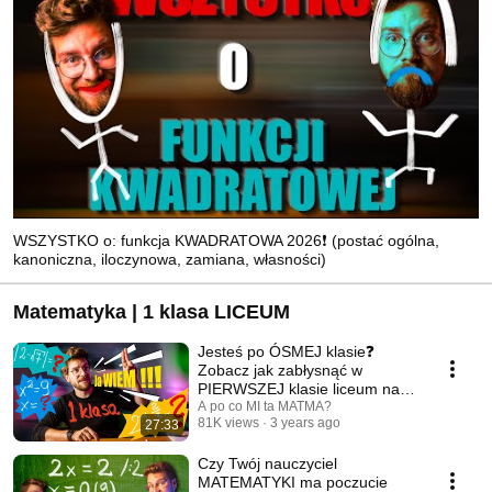
WSZYSTKO o: funkcja KWADRATOWA 2026❗️ (postać ogólna,
kanoniczna, iloczynowa, zamiana, własności)
Matematyka | 1 klasa LICEUM
Jesteś po ÓSMEJ klasie❓
Zobacz jak zabłysnąć w
PIERWSZEJ klasie liceum na
MATEMATYCE✨
A po co MI ta MATMA?
81K views
3 years ago
27:33
Czy Twój nauczyciel
MATEMATYKI ma poczucie