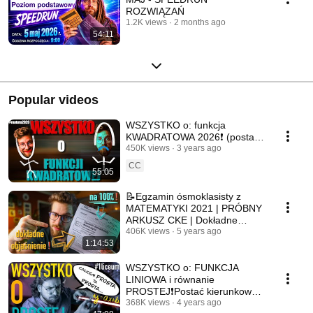
ROZWIĄZAŃ
1.2K views
2 months ago
54:11
Popular videos
WSZYSTKO o: funkcja
KWADRATOWA 2026❗️ (postać
ogólna, kanoniczna,
450K views
3 years ago
iloczynowa, zamiana,
CC
55:05
własności)
📝Egzamin ósmoklasisty z
MATEMATYKI 2021 | PRÓBNY
ARKUSZ CKE | Dokładne
ROZWIĄZANIA i
406K views
5 years ago
1:14:53
ODPOWIEDZI❗️
WSZYSTKO o: FUNKCJA
LINIOWA i równanie
PROSTEJ❗️Postać kierunkowa i
ogólna, proste równolegle
368K views
4 years ago