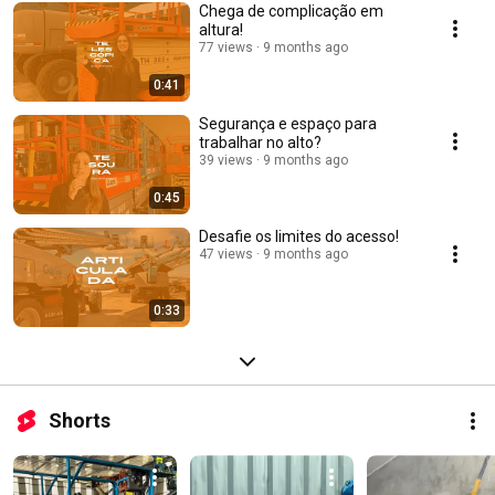
Chega de complicação em
altura!
77 views
9 months ago
0:41
Segurança e espaço para
trabalhar no alto?
39 views
9 months ago
0:45
Desafie os limites do acesso!
47 views
9 months ago
0:33
Shorts