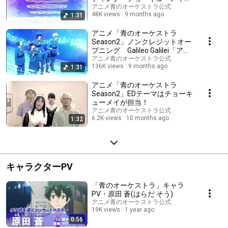
「青の魔法」
アニメ青のオーケストラ公式
48K views
9 months ago
1:31
アニメ「青のオーケストラ
Season2」ノンクレジットオー
プニング Galileo Galilei「アマ
デウス」
アニメ青のオーケストラ公式
136K views
9 months ago
1:31
アニメ「青のオーケストラ
Season2」EDテーマはチョーキ
ューメイが担当！
アニメ青のオーケストラ公式
6.2K views
10 months ago
1:32
キャラクターPV
「青のオーケストラ」キャラ
PV・原田 蒼(はらだ そう)
アニメ青のオーケストラ公式
19K views
1 year ago
0:56