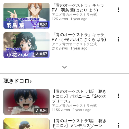
「青のオーケストラ」キャラ
PV・羽鳥 葉(はとり よう)
アニメ青のオーケストラ公式
12K views
1 year ago
0:57
「青のオーケストラ」キャラ
PV・小桜 ハル(こざくら はる)
アニメ青のオーケストラ公式
21K views
1 year ago
0:57
聴きドコロ♪
【青のオーケストラ1話 聴き
ドコロ♪】パガニーニ「24のカ
プリース」
アニメ青のオーケストラ公式
115K views
3 years ago
0:54
【青のオーケストラ1話 聴き
ドコロ♪】メンデルスゾーン