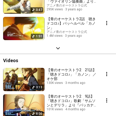
「ヴァイオリン協奏曲」より第
3楽章
アニメ青のオーケストラ公式
295K views
3 years ago
0:47
【青のオーケストラ2話 聴き
ドコロ♪】パッヘルベル「カノ
ン」
アニメ青のオーケストラ公式
1.4M views
3 years ago
1:51
Videos
【青のオーケストラ2 21話】
「聴きドコロ♪」「カノン」 ／
オケ部
130K views
3 months ago
3:13
【青のオーケストラ2 9話】
「聴きドコロ♪」歌劇「サムソ
ンとデリラ」より『バッカナー
ル』
101K views
4 months ago
8:00