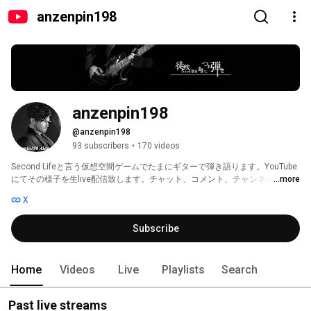
anzenpin198
anzenpin198
@anzenpin198
93 subscribers
•
170 videos
Second Lifeと言う仮想空間ゲームでたまにギターで弾き語ります。YouTube
にてその様子を生live配信致します。チャット、コメント、チャンネル登録頂
...more
ければ幸いです。無言チャンネル登録のご無礼をどうかご容赦下さいませ。
X
Twitterのtweetはめったに致さず♥️ボタンを押す程度でございます。 Twitter
のフォロー、フォロバ、DMもお気軽に お絡み下さいませぇ～。 
Subscribe
Home
Videos
Live
Playlists
Search
Past live streams