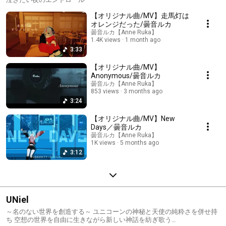
【オリジナル曲/MV】走馬灯は
オレンジだった/曇音ルカ
曇音ルカ【Anne Ruka】
1.4K views
1 month ago
3:33
【オリジナル曲/MV】
Anonymous/曇音ルカ
曇音ルカ【Anne Ruka】
853 views
3 months ago
3:24
【オリジナル曲/MV】New
Days／曇音ルカ
曇音ルカ【Anne Ruka】
1K views
5 months ago
3:12
UNiel
～名のない世界を創造する～ ユニコーンの神秘と天使の純粋さを併せ持
ち 空想の世界を自由に生きながら新しい神話を紡ぎ歌う