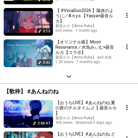
【 #VocaDuo2026 】陽炎のよ
うに／A.n.y.s.【Yasya×曇音ル
カ】
曇音ルカ【Anne Ruka】
633 views
1 month ago
3:13
【オリジナル曲】Moon
Resonance／水魚みぃむ×曇音
ルカ【コラボ】
曇音ルカ【Anne Ruka】 and 水魚みぃむ / Mio Mi
1.2K views
7 months ago
3:43
【歌枠】 #あんねのね
【おうちLIVE】#あんねのね 夏
の夜のチルタイム🌙【 曇音ルカ
】
曇音ルカ【Anne Ruka】
356 views
Streamed 5 days ago
2:06:47
【おうちLIVE】#あんねのね ど