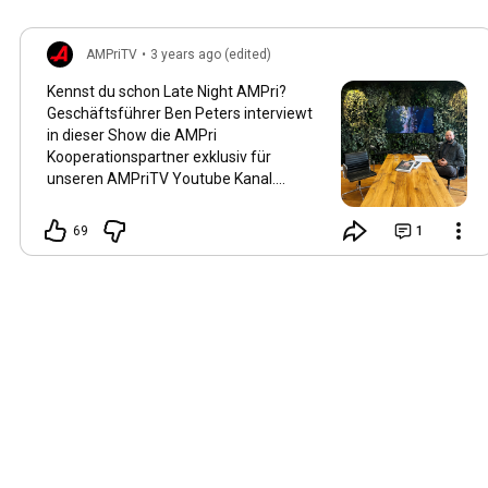
AMPriTV
•
3 years ago (edited)
Kennst du schon Late Night AMPri?
Geschäftsführer Ben Peters interviewt
in dieser Show die AMPri
Kooperationspartner exklusiv für
unseren AMPriTV Youtube Kanal.
Erfahre mehr über unser Netzwerk,
aktuelle Themen zur sozialen
69
1
Verantwortung und viele weitere. Heute
setzt sich wieder ein bekanntes Gesicht
zu Ben und beantwortet interessante
und kritische Fragen auf deren
Antworten wir sehr gespannt sind! Wer
setzt sich auf die andere Seite: Hast du
schon eine Idee?