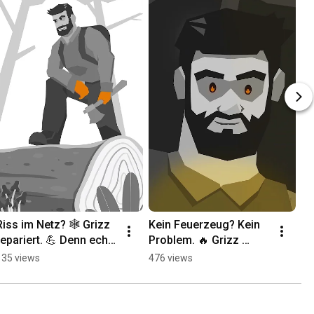
Riss im Netz? 🕸️ Grizz 
Kein Feuerzeug? Kein 
repariert. 💪 Denn echte 
Problem. 🔥 Grizz 
Macher flicken – statt 
zündet’s trotzdem – mit 
135 views
476 views
wegzuwerfen. 🐺
Skill, Zunder und Wolf 
im Nacken!