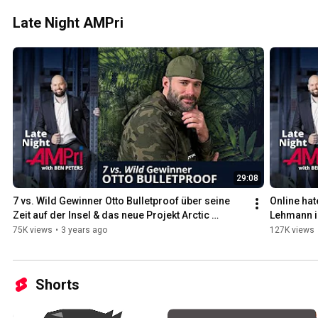
LATENIGHT AMPri TV
Late Night AMPri
29:08
7 vs. Wild Gewinner Otto Bulletproof über seine 
Online hat
Zeit auf der Insel & das neue Projekt Arctic 
Lehmann in
Warrior
75K views
•
3 years ago
127K views
Shorts