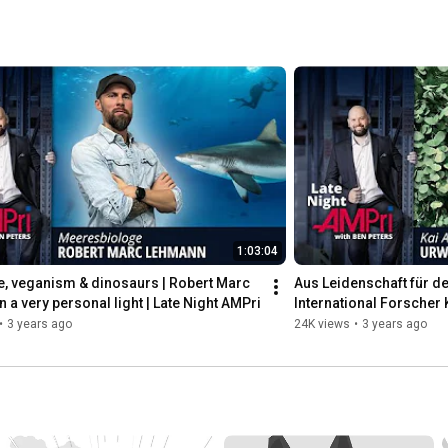
1:03:04
e, veganism & dinosaurs | Robert Marc 
Aus Leidenschaft für de
 a very personal light | Late Night AMPri
International Forscher K
AMPri
•
3 years ago
24K views
•
3 years ago