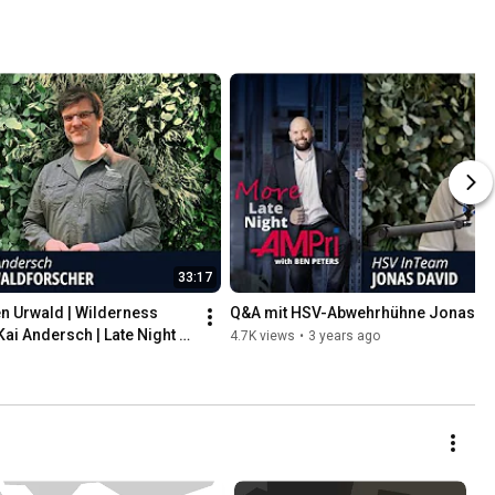
33:17
n Urwald | Wilderness 
Q&A mit HSV-Abwehrhühne Jonas Da
ai Andersch | Late Night 
4.7K views
•
3 years ago