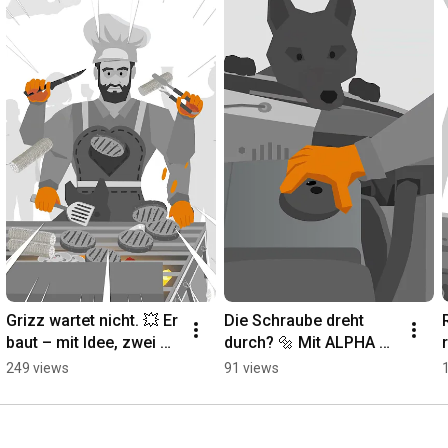
Grizz wartet nicht. 💥 Er 
Die Schraube dreht 
baut – mit Idee, zwei 
durch? 🔩 Mit ALPHA 
Händen und ALPHA-
behältst du trotzdem 
249 views
91 views
Grip. 🛠️ Was hast du 
die Kontrolle! 🐺
schon gebaut?