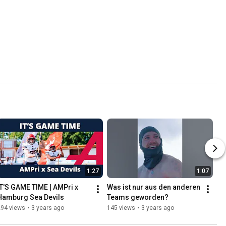
1:27
1:07
IT'S GAME TIME | AMPri x  
Was ist nur aus den anderen 
Hamburg Sea Devils
Teams geworden?
294 views
•
3 years ago
145 views
•
3 years ago