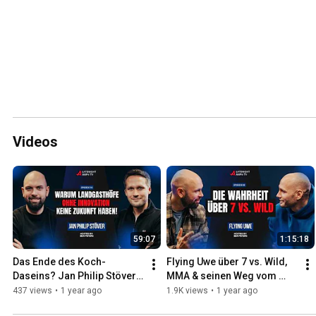
Videos
59:07
1:15:18
Das Ende des Koch-
Flying Uwe über 7 vs. Wild, 
Daseins? Jan Philip Stöver 
MMA & seinen Weg vom 
über die größten 
Youtuber zum Unternehmer 
437 views
•
1 year ago
1.9K views
•
1 year ago
Herausforderungen | 
| LATENIGHT AMPri