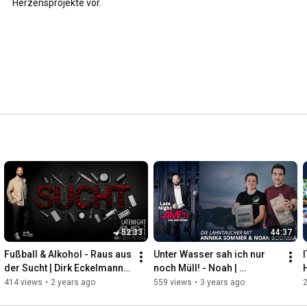
Herzensprojekte vor.
52:33
44:37
Fußball & Alkohol - Raus aus 
Unter Wasser sah ich nur 
der Sucht | Dirk Eckelmann | 
noch Müll! - Noah | 
LATENIGHT AMPri mit Ben 
Lahntaucher | Late Night 
414 views
•
2 years ago
559 views
•
3 years ago
Peters
AMPri