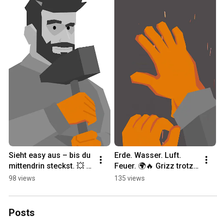
Sieht easy aus – bis du 
Erde. Wasser. Luft. 
mittendrin steckst. 💥 
Feuer. 🌍🔥 Grizz trotzt 
Grizz reißt ab – mit 
jedem Element – mit 
98 views
135 views
Köpfchen und ALPHA 
Entschlossenheit und 
Handschuhen a
ALPHA-Grip!
Posts