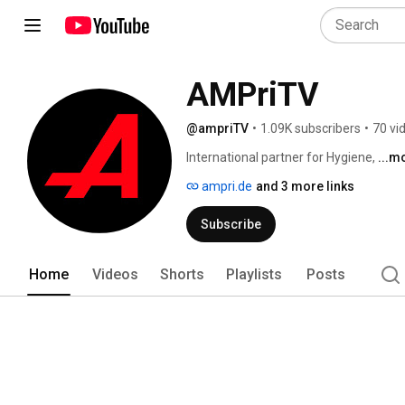
AMPriTV
@ampriTV
•
1.09K subscribers
•
70 vi
International partner for Hygiene, 
...m
ampri.de
and 3 more links
Subscribe
Home
Videos
Shorts
Playlists
Posts