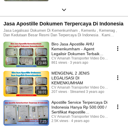
Jasa Apostille Dokumen Terpercaya Di Indonesia
Jasa Legalisasi Dokumen Di Kemenkumham , Kemenlu , Kemenag ,
Dan Kedutaan Besar Resmi Dan Terpercaya Di Indonesia . Kami
Melayani Jasa Apostille Buku Nikah , Apostille Ijazah , Apostille SKCK
Biro Jasa Apostille AHU
Internasional , Akte Kelahiran Dan Dokumen Lain nya
Kemenkumham - Agent
Legalisir Dokumen Terbaik
Harga Murah Di Indonesia
CV Amanah Transporter Video Dokumentasi
861 views
3 years ago
23:46
MENGENAL 2 JENIS
LEGALISASI DI
KEMENKUMHAM
CV Amanah Transporter Video Dokumentasi
207 views
Streamed 3 years ago
38:01
Apostille Service Terpercaya Di
Indonesia Hanya Rp 500.000 /
Sertifikat #apostille
#documents
CV Amanah Transporter Video Dokumentasi
2.5K views
4 years ago
7:25