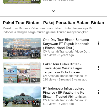
45:16
Paket Tour Bintan - Pakej Percutian Batam Bintan
Paket Tour Bintan - Pakej Percutian Batam Bintan terpercaya Di
indonesia dengan harga murah garansi liburan menyenangkan
One Day Tour Bintan Bersama
Karyawan PT Pupuk Indonesia
( Bintan Island Tour )
CV Amanah Transporter Video Dokumentasi
347 views
3 years ago
33:44
Paket Tour Pulau Bintan -
Travel Agen Wisata Lagoi
Terpercaya Di Indonesia
CV Amanah Transporter Video Dokumentasi
130 views
Streamed 3 years ago
25:41
PT Indonesia Infrastructure
Finance / IIF #gathering Ke
Bintan - Trusted #bintanisland
Tour #bintan
CV Amanah Transporter Video Dokumentasi
691 views
7 years ago
7:13