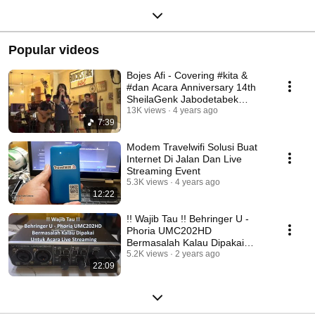
Popular videos
Bojes Afi - Covering #kita &
#dan Acara Anniversary 14th
SheilaGenk Jabodetabek
#sheilaon7
13K views
4 years ago
7:39
Modem Travelwifi Solusi Buat
Internet Di Jalan Dan Live
Streaming Event
5.3K views
4 years ago
12:22
!! Wajib Tau !! Behringer U -
Phoria UMC202HD
Bermasalah Kalau Dipakai
Untuk Acara Live Streaming
5.2K views
2 years ago
22:09