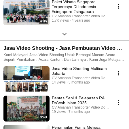
Paket Wisata Singapore
Terpercaya Di Indonesia
#singapore #singapura
CV Amanah Transporter Video Dokumentasi
1.7K views
4 years ago
4:06
Jasa Video Shooting - Jasa Pembuatan Video Di
Jakarta Tangerang Bekasi Depok
Kami Melayani Jasa Video Shooting Untuk Berbagai Macam Acara
Seperti Pernikahan , Acara Kantor , Dan Lain nya . Kami Juga Melayani
Jasa Pembuatan Video Company Profile , Jasa Foto Dan Video
Jasa Video Shooting Multicam
Pernikahan
Jakarta
CV Amanah Transporter Video Dokumentasi
14 views
3 months ago
36:18
Pentas Seni & Pelepasan RA
Da'wah Islam 2025
CV Amanah Transporter Video Dokumentasi
19 views
7 months ago
9:40
Penampilan Pianis Melissa