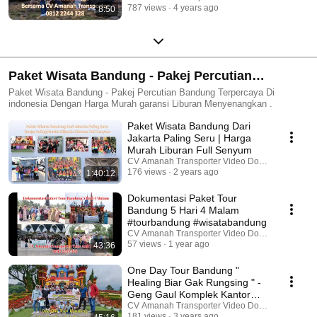
787 views
4 years ago
8:50
Paket Wisata Bandung - Pakej Percutian
Bandung
Paket Wisata Bandung - Pakej Percutian Bandung Terpercaya Di
indonesia Dengan Harga Murah garansi Liburan Menyenangkan .
Paket Wisata Bandung Dari
Jakarta Paling Seru | Harga
Murah Liburan Full Senyum
CV Amanah Transporter Video Dokumentasi
176 views
2 years ago
1:40:12
Dokumentasi Paket Tour
Bandung 5 Hari 4 Malam
#tourbandung #wisatabandung
CV Amanah Transporter Video Dokumentasi
57 views
1 year ago
43:36
One Day Tour Bandung "
Healing Biar Gak Rungsing " -
Geng Gaul Komplek Kantor
Pos Cabang Cibinong
CV Amanah Transporter Video Dokumentasi
181 views
3 years ago