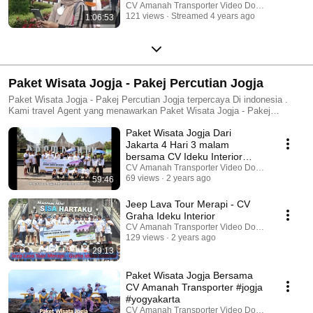
CV Amanah Transporter Video Dokumentasi
121 views
Streamed 4 years ago
1:06:53
Paket Wisata Jogja - Pakej Percutian Jogja
Paket Wisata Jogja - Pakej Percutian Jogja terpercaya Di indonesia .
Kami travel Agent yang menawarkan Paket Wisata Jogja - Pakej
Percutian Jogja berbiaya Murah garansi menyenangkan
Paket Wisata Jogja Dari
Jakarta 4 Hari 3 malam
bersama CV Ideku Interior
#yogyakarta
CV Amanah Transporter Video Dokumentasi
69 views
2 years ago
59:46
Jeep Lava Tour Merapi - CV
Graha Ideku Interior
CV Amanah Transporter Video Dokumentasi
129 views
2 years ago
29:13
Paket Wisata Jogja Bersama
CV Amanah Transporter #jogja
#yogyakarta
CV Amanah Transporter Video Dokumentasi