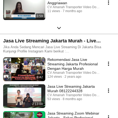
Anggriawan
CV Amanah Transporter Video Dokumentasi
11 views
7 months ago
3:59
Jasa Live Streaming Jakarta Murah - Live
Streaming zoom Hybrid Event - Live Streaming
Jika Anda Sedang Mencari Jasa Live Streaming Di Jakarta Bisa
Kunjungi Profile Instagram Kami berikut :
Wedding Youtube
https://www.instagram.com/jasalivestreamingjakarta/ , Atau Halaman
Rekomendasi Jasa Live
Facebook kami : https://www.facebook.com/jasawebinar/ , Jasa Live
Streaming Jakarta , https://amanahtransporter.com/jasa-live-streaming-2/
Streaming Jakarta Profesional
, Melayani Jasa Live Streaming Wedding , Operator Live Streaming
Dengan Harga Murah
zoom Hybrid Event Webinar , Video Conference RUPS Virtual Meeting ,
CV Amanah Transporter Video Dokumentasi
Live Streaming Wisuda Virtual , Live Streaming Ceramah Agama .Info
124 views
2 years ago
8:42
Dan Pemesanan Hubungi https://wa.me/62817780028Atau Kunjungi
Website Kami :https://amanahtransporter.com/jasa-webinar-virtual-event-
Jasa Live Streaming Jakarta
dan-virtual-meeting/https://amanahtransporter.com/jasa-live-streaming-
Murah 08122244328
jakarta/https://amanahtransporter.com/jasa-live-streaming-
CV Amanah Transporter Video Dokumentasi
wedding/https://amanahtransporter.com/jasa-video-wedding-dan-foto-
53 views
8 months ago
pernikahan/https://amanahtransporter.com/jasa-pembuatan-video/
2:13:00
Jasa Streaming Zoom Webinar
Jakarta - Solusi Profesional