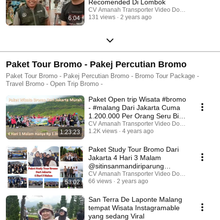
Recomended Di Lombok
CV Amanah Transporter Video Dokumentasi
131 views
2 years ago
6:04
Paket Tour Bromo - Pakej Percutian Bromo
Paket Tour Bromo - Pakej Percutian Bromo - Bromo Tour Package -
Travel Bromo - Open Trip Bromo -
Paket Open trip Wisata #bromo
- #malang Dari Jakarta Cuma
1.200.000 Per Orang Seru Bisa
Cari Jodoh
CV Amanah Transporter Video Dokumentasi
1.2K views
4 years ago
1:23:23
Paket Study Tour Bromo Dari
Jakarta 4 Hari 3 Malam
@sitinsanmandiriparung
#indonesiatourism
CV Amanah Transporter Video Dokumentasi
66 views
2 years ago
53:02
San Terra De Laponte Malang
tempat Wisata Instagramable
yang sedang Viral