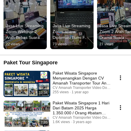
Jasa Live Streaming 
Jasa Live Streaming 
Jasa Live Stream
Zoom Webinar 2 
Zoom acara 
Zoom 2 Arah Tan
Arah Bebas Suara 
Diplomasi Bumi Folu 
Drama Suara 
Echo Dan Bergema
Net Sink 2030 
bergema 
22 views
73 views
27 views
Kemenhut Ri
#livestreaming
Paket Tour Singapore
Paket Wisata Singapore
Menyenangkan Dengan CV
Amanah Transporter Tour And
Travel
CV Amanah Transporter Video Dokumentasi
255 views
1 year ago
33:34
Paket Wisata Singapore 1 Hari
Dari Batam 2025 Harga
1.350.000 / Orang #batam
#singapore
CV Amanah Transporter Video Dokumentasi
1.6K views
3 years ago
7:35