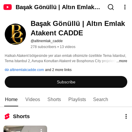
Başak Gönüllü | Altın Emlak
Atakent CADDE
Başak Gönüllü | Altın Emlak 
Atakent CADDE
@altinemlak_cadde
278 subscribers
•
13 videos
Halkalı Atakent bölgesinde yer alan emlak ofisimizle özellikle Tema İstanbul, 
Tema İstanbul 2, Avrupa Konutları Atakent ve Bosphorus City projelerinde 
...more
uzman gayrimenkul danışmanlığı hizmeti sunuyoruz. Satılık ve kiralık daire 
altinemlakcadde.com
and 2 more links
seçeneklerimizle, size en uygun yaşam alanını birlikte buluyoruz. Aynı 
zamanda dairesini satmak veya kiraya vermek isteyen mülk sahiplerine 
Subscribe
güçlü portföy desteği sunarak alıcılarla buluşturuyoruz. Detaylı bilgi, 
portföylerimiz ve iş birliği için kanalımıza abone olmayı unutmayın! 
Home
Videos
Shorts
Playlists
Search
Shorts