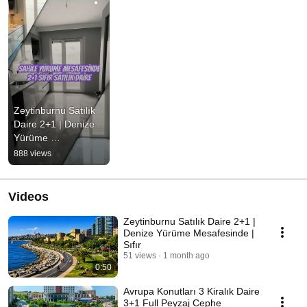
Zeytinburnu Satılık 
Daire 2+1 | Denize 
Yürüme 
Mesafesinde | Sıfır
888 views
Videos
Zeytinburnu Satılık Daire 2+1 |
Denize Yürüme Mesafesinde |
Sıfır
51 views
1 month ago
0:50
Avrupa Konutları 3 Kiralık Daire
3+1 Full Peyzaj Cephe