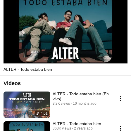
ALTER - Todo estaba bien
Videos
ALTER - Todo estaba bien (En
vivo)
3.3K views
10 months ago
4:01
ALTER - Todo estaba bien
363K views
2 years ago