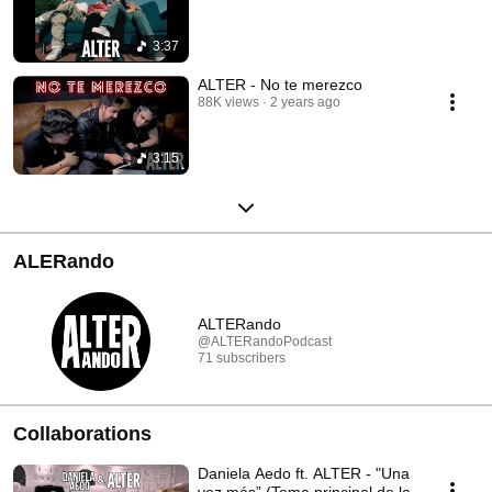
3:37
ALTER - No te merezco
88K views
2 years ago
3:15
ALERando
ALTERando
@ALTERandoPodcast
71 subscribers
Collaborations
Daniela Aedo ft. ALTER - "Una
vez más” (Tema principal de la