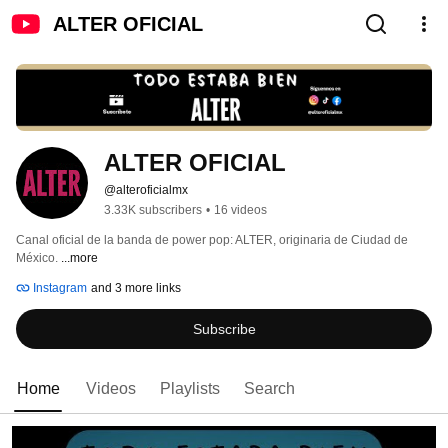
ALTER OFICIAL
ALTER OFICIAL
@alteroficialmx
3.33K subscribers
•
16 videos
Canal oficial de la banda de power pop: ALTER, originaria de Ciudad de 
México. 
...more
Instagram
and 3 more links
Subscribe
Home
Videos
Playlists
Search