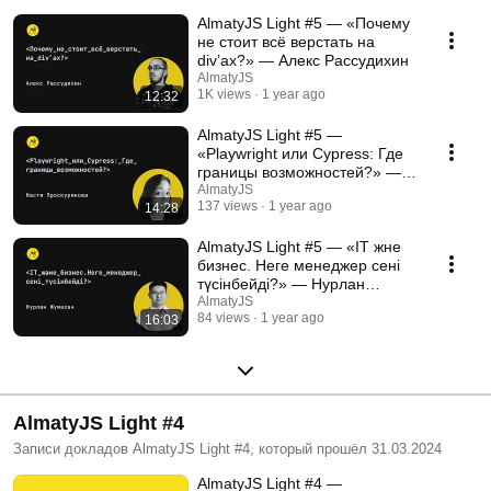
AlmatyJS Light #5 — «Почему
не стоит всё верстать на
div’аx?» — Алекс Рассудихин
AlmatyJS
1K views
1 year ago
12:32
AlmatyJS Light #5 —
«Playwright или Cypress: Где
границы возможностей?» —
Анастасия Проскурякова
AlmatyJS
137 views
1 year ago
14:28
AlmatyJS Light #5 — «IT және
бизнес. Неге менеджер сені
түсінбейді?» — Нурлан
Жумахан
AlmatyJS
84 views
1 year ago
16:03
AlmatyJS Light #4
Записи докладов AlmatyJS Light #4, который прошёл 31.03.2024
AlmatyJS Light #4 —