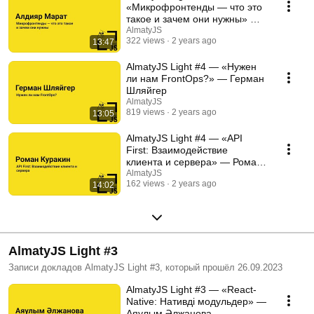
«Микрофронтенды — что это
такое и зачем они нужны» —
Алдияр Марат
AlmatyJS
322 views
2 years ago
13:47
AlmatyJS Light #4 — «Нужен
ли нам FrontOps?» — Герман
Шляйгер
AlmatyJS
819 views
2 years ago
13:05
AlmatyJS Light #4 — «API
First: Взаимодействие
клиента и сервера» — Роман
Куракин
AlmatyJS
162 views
2 years ago
14:02
AlmatyJS Light #3
Записи докладов AlmatyJS Light #3, который прошёл 26.09.2023
AlmatyJS Light #3 — «React-
Native: Нативді модульдер» —
Аяулым Әлжанова