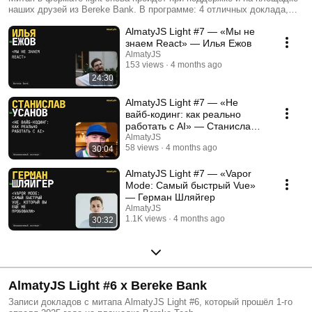
наших друзей из Bereke Bank. В программе: 4 отличных доклада,
живое общение, пицца и наш новый интерактив.
AlmatyJS Light #7 — «Мы не
знаем React» — Илья Ежов
AlmatyJS
153 views
4 months ago
24:30
AlmatyJS Light #7 — «Не
вайб-кодинг: как реально
работать с AI» — Станислав
Усанов
AlmatyJS
58 views
4 months ago
30:04
AlmatyJS Light #7 — «Vapor
Mode: Самый быстрый Vue»
— Герман Шляйгер
AlmatyJS
1.1K views
4 months ago
30:32
AlmatyJS Light #6 x Bereke Bank
Записи докладов с митапа AlmatyJS Light #6, который прошёл 1-го