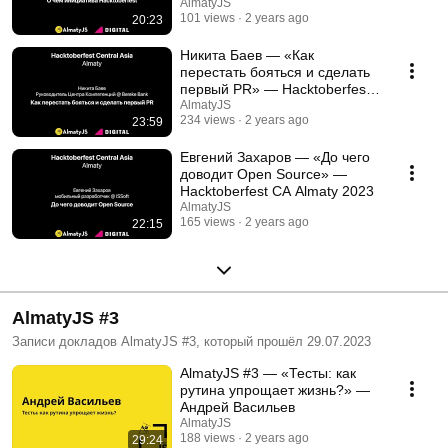
AlmatyJS
101 views
2 years ago
20:23
Никита Баев — «Как
перестать бояться и сделать
первый PR» — Hacktoberfest
CA Almaty 2023
AlmatyJS
234 views
2 years ago
23:59
Евгений Захаров — «До чего
доводит Open Source» —
Hacktoberfest CA Almaty 2023
AlmatyJS
165 views
2 years ago
22:15
AlmatyJS #3
Записи докладов AlmatyJS #3, который прошёл 29.07.2023
AlmatyJS #3 — «Тесты: как
рутина упрощает жизнь?» —
Андрей Васильев
AlmatyJS
188 views
2 years ago
29:24