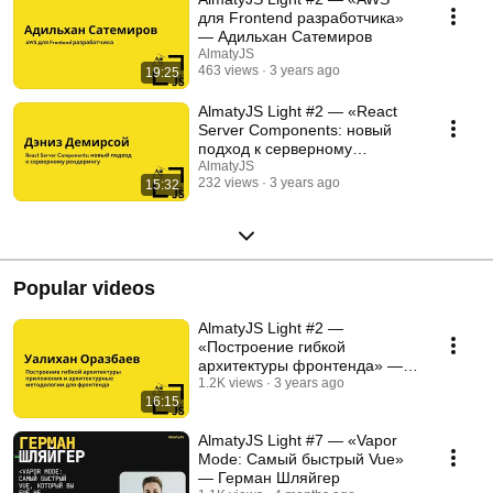
для Frontend разработчика»
— Адильхан Сатемиров
AlmatyJS
463 views
3 years ago
19:25
AlmatyJS Light #2 — «React
Server Components: новый
подход к серверному
рендерингу» — Дэниз
AlmatyJS
232 views
3 years ago
15:32
Демирсой
Popular videos
AlmatyJS Light #2 —
«Построение гибкой
архитектуры фронтенда» —
Уалихан Оразбаев
1.2K views
3 years ago
16:15
AlmatyJS Light #7 — «Vapor
Mode: Самый быстрый Vue»
— Герман Шляйгер