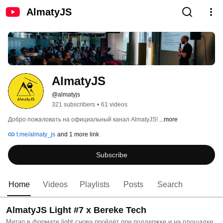
AlmatyJS
AlmatyJS
@almatyjs
321 subscribers
•
61 videos
Добро пожаловать на официальный канал AlmatyJS! 
...more
t.me/almaty_js
and 1 more link
Subscribe
Home
Videos
Playlists
Posts
Search
AlmatyJS Light #7 x Bereke Tech
Митап в формате light снова пройдёт при поддержке и на площадке