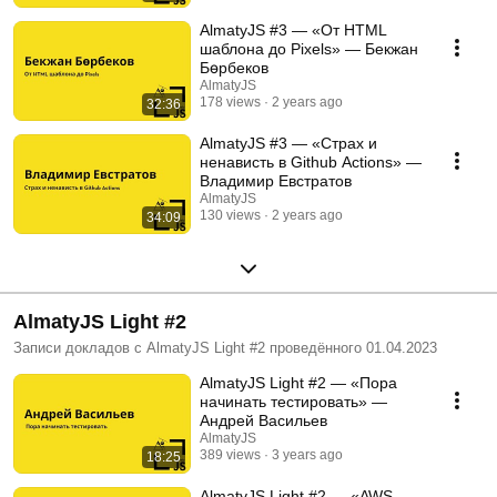
AlmatyJS #3 — «От HTML
шаблона до Pixels» — Бекжан
Бөрбеков
AlmatyJS
178 views
2 years ago
32:36
AlmatyJS #3 — «Страх и
ненависть в Github Actions» —
Владимир Евстратов
AlmatyJS
130 views
2 years ago
34:09
AlmatyJS Light #2
Записи докладов с AlmatyJS Light #2 проведённого 01.04.2023
AlmatyJS Light #2 — «Пора
начинать тестировать» —
Андрей Васильев
AlmatyJS
389 views
3 years ago
18:25
AlmatyJS Light #2 — «AWS