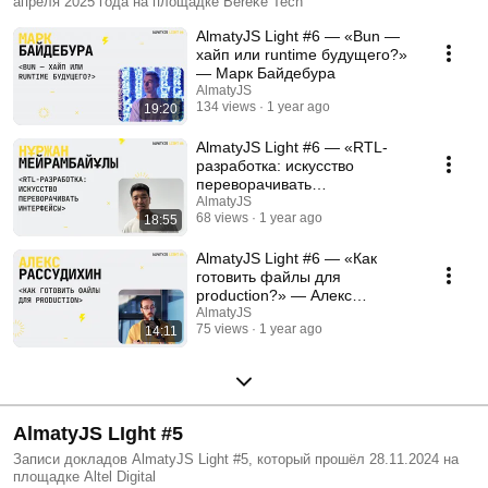
апреля 2025 года на площадке Bereke Tech
AlmatyJS Light #6 — «Bun —
хайп или runtime будущего?»
— Марк Байдебура
AlmatyJS
134 views
1 year ago
19:20
AlmatyJS Light #6 — «RTL-
разработка: искусство
переворачивать
интерфейсы» — Нұржан
AlmatyJS
68 views
1 year ago
18:55
Мейрамбайұлы
AlmatyJS Light #6 — «Как
готовить файлы для
production?» — Алекс
Рассудихин
AlmatyJS
75 views
1 year ago
14:11
AlmatyJS LIght #5
Записи докладов AlmatyJS Light #5, который прошёл 28.11.2024 на
площадке Altel Digital