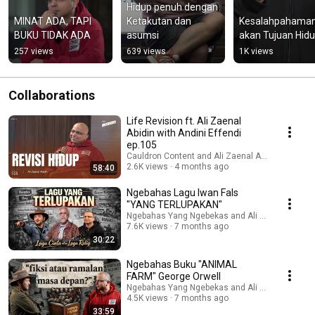
Hidup penuh dengan 
MINAT ADA, TAPI 
Ketakutan dan 
Kesalahpahaman
BUKU TIDAK ADA
asumsi
akan Tujuan Hid
257 views
639 views
1K views
Collaborations
Life Revision ft. Ali Zaenal
Abidin with Andini Effendi
ep.105
Cauldron Content and Ali Zaenal Abidin
2.6K views
4 months ago
58:40
Ngebahas Lagu Iwan Fals
"YANG TERLUPAKAN"
Ngebahas Yang Ngebekas and Ali Zaenal Abidin
7.6K views
7 months ago
30:22
Ngebahas Buku "ANIMAL
FARM" George Orwell
Ngebahas Yang Ngebekas and Ali Zaenal Abidin
4.5K views
7 months ago
33:59