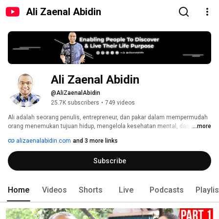
Ali Zaenal Abidin
Ali Zaenal Abidin
@AliZaenalAbidin
25.7K subscribers
•
749 videos
Ali adalah seorang penulis, entrepreneur, dan pakar dalam mempermudah 
orang menemukan tujuan hidup, mengelola kesehatan mental, dan 
...more
memaksimalkan potensi manifestasi mereka. Ia menggabungkan sains, 
alizaenalabidin.com
and 3 more links
spiritualitas, dan psikologi untuk menciptakan kerangka pengembangan diri 
yang ilmiah, praktis, dan transformatif. 
Subscribe
Home
Videos
Shorts
Live
Podcasts
Playli