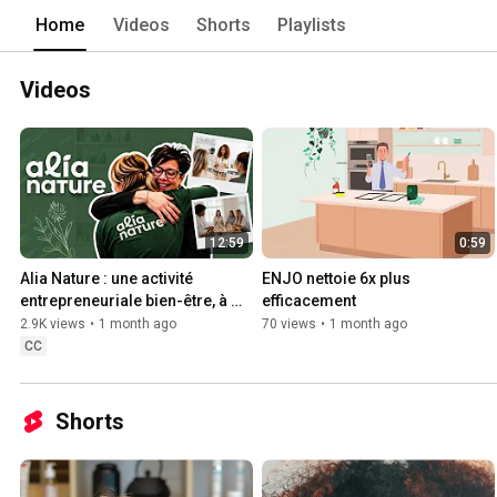
Home
Videos
Shorts
Playlists
Videos
12:59
0:59
Alia Nature : une activité 
ENJO nettoie 6x plus 
entrepreneuriale bien-être, à 
efficacement
votre rythme
2.9K views
•
1 month ago
70 views
•
1 month ago
CC
Shorts