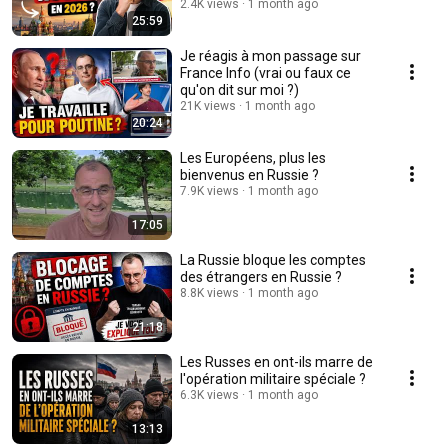
2.4K views
1 month ago
25:59
Je réagis à mon passage sur
France Info (vrai ou faux ce
qu'on dit sur moi ?)
21K views
1 month ago
20:24
Les Européens, plus les
bienvenus en Russie ?
7.9K views
1 month ago
17:05
La Russie bloque les comptes
des étrangers en Russie ?
8.8K views
1 month ago
21:18
Les Russes en ont-ils marre de
l'opération militaire spéciale ?
6.3K views
1 month ago
13:13