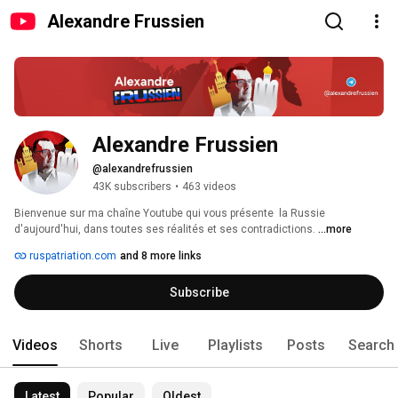
Alexandre Frussien
Alexandre Frussien
@alexandrefrussien
43K subscribers
•
463 videos
Bienvenue sur ma chaîne Youtube qui vous présente  la Russie 
d'aujourd'hui, dans toutes ses réalités et ses contradictions. 
...more
ruspatriation.com
and 8 more links
Subscribe
Videos
Shorts
Live
Playlists
Posts
Search
Latest
Popular
Oldest