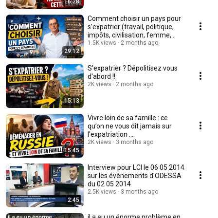
16:28
Comment choisir un pays pour
s'expatrier (travail, politique,
impôts, civilisation, femme,
santé ..)
1.5K views
2 months ago
29:12
S'expatrier ? Dépolitisez vous
d'abord !!
2K views
2 months ago
15:13
Vivre loin de sa famille : ce
qu’on ne vous dit jamais sur
l’expatriation ....
2K views
3 months ago
15:45
Interview pour LCI le 06 05 2014
sur les évènements d'ODESSA
du 02 05 2014
2.5K views
3 months ago
2:45
il a eu un énorme problème en