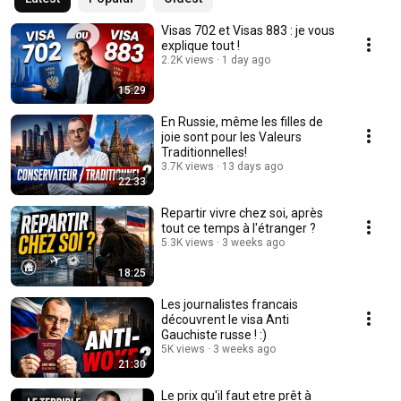
Visas 702 et Visas 883 : je vous
explique tout !
2.2K views
1 day ago
15:29
En Russie, même les filles de
joie sont pour les Valeurs
Traditionnelles!
3.7K views
13 days ago
22:33
Repartir vivre chez soi, après
tout ce temps à l'étranger ?
5.3K views
3 weeks ago
18:25
Les journalistes francais
découvrent le visa Anti
Gauchiste russe ! :)
5K views
3 weeks ago
21:30
Le prix qu'il faut etre prêt à