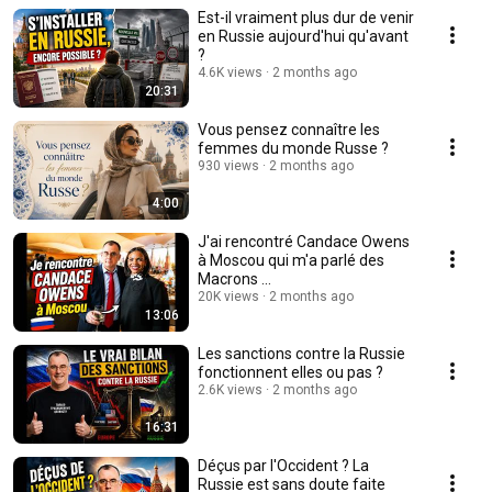
Est-il vraiment plus dur de venir
en Russie aujourd'hui qu'avant
?
4.6K views
2 months ago
20:31
Vous pensez connaître les
femmes du monde Russe ?
930 views
2 months ago
4:00
J'ai rencontré Candace Owens
à Moscou qui m'a parlé des
Macrons ...
20K views
2 months ago
13:06
Les sanctions contre la Russie
fonctionnent elles ou pas ?
2.6K views
2 months ago
16:31
Déçus par l'Occident ? La
Russie est sans doute faite