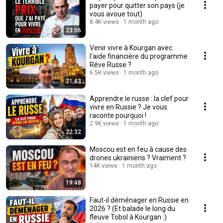
payer pour quitter son pays (je
vous avoue tout)
8.4K views
1 month ago
23:06
Venir vivre à Kourgan avec
l'aide financière du programme
Rêve Russe ?
6.5K views
1 month ago
21:43
Apprendre le russe : la clef pour
vivre en Russie ? Je vous
raconte pourquoi !
2.9K views
1 month ago
22:32
Moscou est en feu à cause des
drones ukrainiens ? Vraiment ?
14K views
1 month ago
19:48
Faut-il déménager en Russie en
2026 ? (Et balade le long du
fleuve Tobol à Kourgan :)