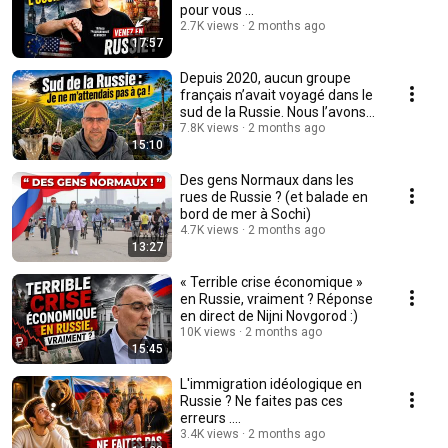
pour vous ...
2.7K views
2 months ago
17:57
Depuis 2020, aucun groupe
français n’avait voyagé dans le
sud de la Russie. Nous l’avons
fait !
7.8K views
2 months ago
15:10
Des gens Normaux dans les
rues de Russie ? (et balade en
bord de mer à Sochi)
4.7K views
2 months ago
13:27
« Terrible crise économique »
en Russie, vraiment ? Réponse
en direct de Nijni Novgorod :)
10K views
2 months ago
15:45
L'immigration idéologique en
Russie ? Ne faites pas ces
erreurs ....
3.4K views
2 months ago