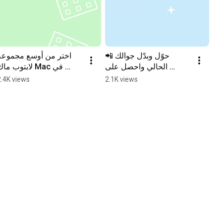
📲 حوّل وبدّل جوالك 
اختر من أوسع مجموعة 
الحالي واحصل على 
لابتوب ما Mac في 
iPhone 14 ابتداءً من 
المملكة ..% 
2.4K views
2.1K views
2,999 ريال
للطلاب