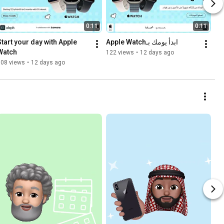
0:11
0:11
Start your day with Apple 
Apple Watchابدأ يومك بـ
Watch
122 views
•
12 days ago
808 views
•
12 days ago