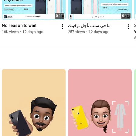
0:11
0:11
No reason to wait
ما في سبب تأجل ترقيتك
10K views
•
12 days ago
257 views
•
12 days ago