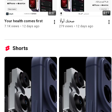
0:11
0:11
Your health comes first
صحتك أولًا ​
7.1K views
•
12 days ago
279 views
•
12 days ago
Shorts