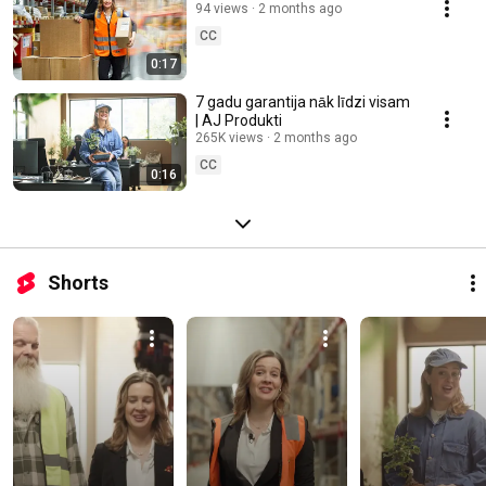
94 views
2 months ago
CC
0:17
7 gadu garantija nāk līdzi visam
| AJ Produkti
265K views
2 months ago
CC
0:16
Shorts