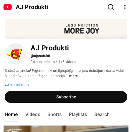
AJ Produkti
AJ Produkti
@ajprodukti
94 subscribers
•
146 videos
Strādā ar prieku! Ergonomiski un ilgtspējīgi interjera risinājumi darba videi. 
Skandināvu dizains. 7 gadu garantija. 
...more
ajprodukti.lv
Subscribe
Home
Videos
Shorts
Playlists
Search