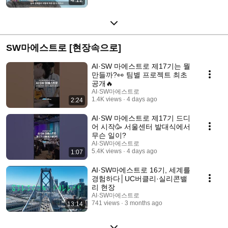
SW마에스트로 [현장속으로]
AI·SW 마에스트로 제17기는 뭘
만들까?👀 팀별 프로젝트 최초
공개🔥
AI·SW마에스트로
1.4K views
4 days ago
2:24
AI·SW 마에스트로 제17기 드디
어 시작🥳 서울센터 발대식에서
무슨 일이?
AI·SW마에스트로
5.4K views
4 days ago
1:07
AI·SW마에스트로 16기, 세계를
경험하다│UC버클리·실리콘밸
리 현장
AI·SW마에스트로
741 views
3 months ago
13:14