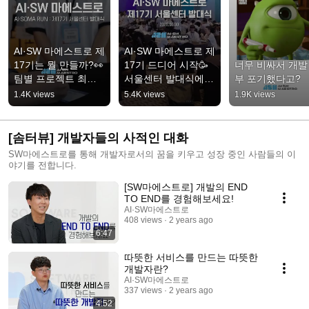
AI·SW 마에스트로 제
AI·SW 마에스트로 제
17기는 뭘 만들까?👀 
17기 드디어 시작🥳 
너무 비싸서 개발
팀별 프로젝트 최초 
서울센터 발대식에서 
부 포기했다고?
공개🔥
무슨 일이?
1.4K views
5.4K views
1.9K views
[솜터뷰] 개발자들의 사적인 대화
SW마에스트로를 통해 개발자로서의 꿈을 키우고 성장 중인 사람들의 이
야기를 전합니다.
[SW마에스트로] 개발의 END
TO END를 경험해보세요!
AI·SW마에스트로
408 views
2 years ago
6:47
따뜻한 서비스를 만드는 따뜻한
개발자란?
AI·SW마에스트로
337 views
2 years ago
4:52