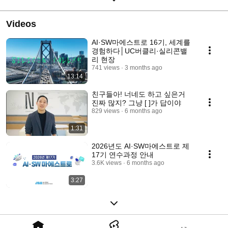
Videos
AI·SW마에스트로 16기, 세계를
경험하다│UC버클리·실리콘밸
리 현장
741 views
3 months ago
13:14
친구들아! 너네도 하고 싶은거
진짜 많지? 그냥 [ ]가 답이야
829 views
6 months ago
1:31
2026년도 AI·SW마에스트로 제
17기 연수과정 안내
3.6K views
6 months ago
3:27