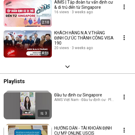
AIMS | Tập đoàn tư vấn định cư
& di trú đến từ Singapore
16 views
3 weeks ago
2:10
KHÁCH HÀNG N.A.V.THĂNG
ĐỊNH CƯ ÚC THÀNH CÔNG VISA
190
20 views
3 weeks ago
4:11
Playlists
Đầu tư định cư Singapore
AIMS Việt Nam - Đầu tư định cư · Playlist
3
HƯỚNG DẪN - TÀI KHOẢN ĐỊNH
CƯ MỸ ONLINE USCIS