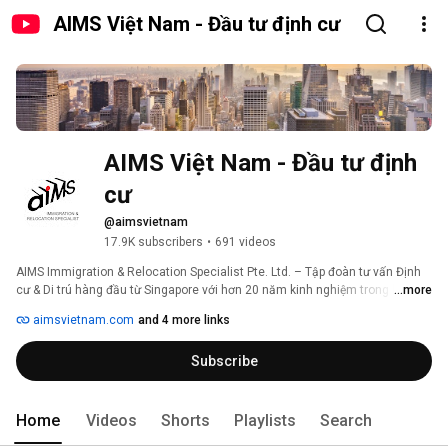
AIMS Việt Nam - Đầu tư định cư
AIMS Việt Nam - Đầu tư định 
cư
@aimsvietnam
17.9K subscribers
•
691 videos
AIMS Immigration & Relocation Specialist Pte. Ltd. – Tập đoàn tư vấn Định 
cư & Di trú hàng đầu từ Singapore với hơn 20 năm kinh nghiệm trong lĩnh 
...more
vực định cư, hơn 19.000 hồ sơ thành công và 11 văn phòng khắp châu Á – 
aimsvietnam.com
and 4 more links
Thái Bình Dương. Sở hữu mối liên kết chặt chẽ với các cơ quan Chính phủ 
và các đối tác di trú toàn cầu, AIMS sẽ là người đồng hành đáng tin cậy trên 
Subscribe
hành trình “Hiện thực hoá giấc mơ định cư” của khách hàng Việt tại các 
quốc gia phát triển Mỹ, Úc, Canada, Châu Âu, và vùng lãnh thổ Caribe,… 
Home
Videos
Shorts
Playlists
Search