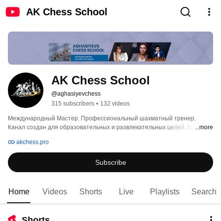
AK Chess School
AK Chess School
@aghasiyevchess
315 subscribers
•
132 videos
Международный Мастер. Профессиональный шахматный тренер. 
Канал создан для образовательных и развлекательных целей. Всем 
...more
позитива и хорошего настроения :) 
akchess.pro
Subscribe
Home
Videos
Shorts
Live
Playlists
Search
Shorts