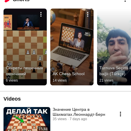
Секреты пешечных 
Turnuva Seçimi il
окончаний
AK Chess School
bağlı (Türkçe)
6 views
14 views
21 views
Videos
Значение Центра в
Шахматах.Леоннардт-Берн
35 views
7 days ago
15:48