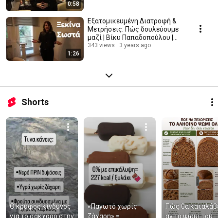
0:58
Εξατομικευμένη Διατροφή &
Μετρήσεις: Πώς δουλεύουμε
μαζί | Βίκυ Παπαδοπούλου |
#adynatizwgr
343 views
3 years ago
1:26
Shorts
Ο κρυφός κίνδυνος 
«Παγωτό χωρίς 
Πώς θα καταλάβε
για το σάκχαρο στην 
ζάχαρη» = 
αν το ψωμί του 