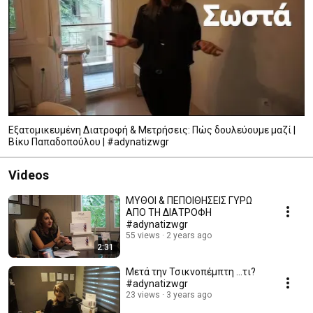
Εξατομικευμένη Διατροφή & Μετρήσεις: Πώς δουλεύουμε μαζί |
Βίκυ Παπαδοπούλου | #adynatizwgr
Videos
ΜΥΘΟΙ & ΠΕΠΟΙΘΗΣΕΙΣ ΓΥΡΩ
ΑΠΟ ΤΗ ΔΙΑΤΡΟΦΗ
#adynatizwgr
55 views
2 years ago
2:31
Μετά την Τσικνοπέμπτη ...τι?
#adynatizwgr
23 views
3 years ago