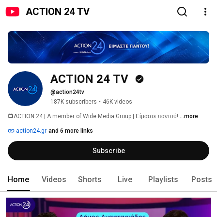
ACTION 24 TV
ACTION 24 TV 
@action24tv
187K subscribers
•
46K videos
📺ACTION 24 | A member of Wide Media Group | Είμαστε παντού! 
...more
action24.gr
and 6 more links
Subscribe
Home
Videos
Shorts
Live
Playlists
Posts