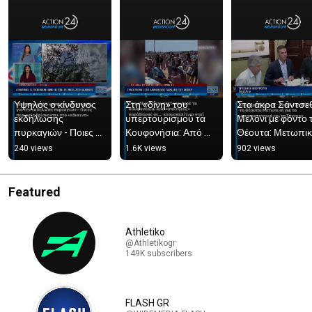
Υψηλός ο κίνδυνος 
Στη «δίνη» του 
Στα άκρα Σάντσεθ 
εκδήλωσης 
υπερτουρισμού τα 
Μελόνι με φόντο τ
πυρκαγιών - Ποιες 
Κουφονήσια: Από 
Θέουτα: Μετωπικ
περιοχές βρίσκονται 
«απάτητος» 
για το 
240 views
1.6K views
902 views
στο «κόκκινο» | 
παράδεισος σε... 
μεταναστευτικό κα
ACTION 24
κοσμοπολίτικο νησί
τη Σένγκεν
Featured
Athletiko
@Athletikogr
149K subscribers
FLASH GR