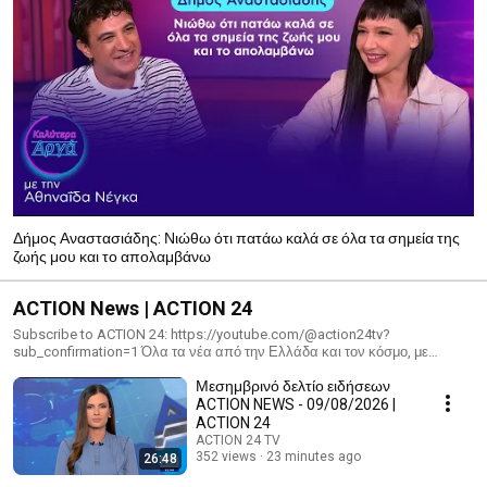
Δήμος Αναστασιάδης: Νιώθω ότι πατάω καλά σε όλα τα σημεία της
ζωής μου και το απολαμβάνω
ACTION News | ACTION 24
Subscribe to ACTION 24: https://youtube.com/@action24tv?
sub_confirmation=1 Όλα τα νέα από την Ελλάδα και τον κόσμο, με
ρεπορτάζ και ανάλυση από τη δημοσιογραφική ομάδα του ACTION 24.
Μεσημβρινό δελτίο ειδήσεων
Παρακολουθήστε ολόκληρες τις ενημερωτικές μας εκπομπές και τα
καλύτερα στιγμιότυπά τους 👇 📌Πρωινή Ζώνη:
ACTION NEWS - 09/08/2026 |
https://www.youtube.com/playlist?
ACTION 24
list=PLFvgelOyziNnbIfx8NySVcJxSyijDO_Vl 📌ACTION Τώρα:
ACTION 24 TV
https://www.youtube.com/playlist?
352 views
23 minutes ago
26:48
list=PLFvgelOyziNl3Y2HWR961gBO2eR-Jerl6 📌Πίσω από τις γραμμές: